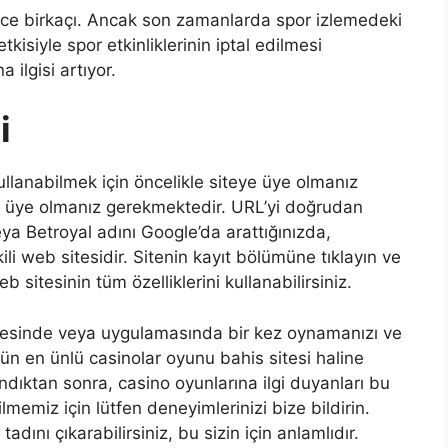
dece birkaçı. Ancak son zamanlarda spor izlemedeki
kisiyle spor etkinliklerinin iptal edilmesi
 ilgisi artıyor.
i
kullanabilmek için öncelikle siteye üye olmanız
ye üye olmanız gerekmektedir. URL’yi doğrudan
eya Betroyal adını Google’da arattığınızda,
ili web sitesidir. Sitenin kayıt bölümüne tıklayın ve
 sitesinin tüm özelliklerini kullanabilirsiniz.
esinde veya uygulamasında bir kez oynamanızı ve
n en ünlü casinolar oyunu bahis sitesi haline
landıktan sonra, casino oyunlarına ilgi duyanları bu
ilmemiz için lütfen deneyimlerinizi bize bildirin.
tadını çıkarabilirsiniz, bu sizin için anlamlıdır.