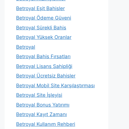
Betroyal Eşit Bahisler
Betroyal Ödeme Güveni
Betroyal Sürekli Bahis
Betroyal Yüksek Oranlar
Betroyal
Betroyal Bahis Fırsatları
Betroyal Lisans Sahipliği
Betroyal Ücretsiz Bahisler
Betroyal Mobil Site Karşılaştırması
Betroyal Site İşleyişi
Betroyal Bonus Yatırımı
Betroyal Kayıt Zamanı
Betroyal Kullanım Rehberi