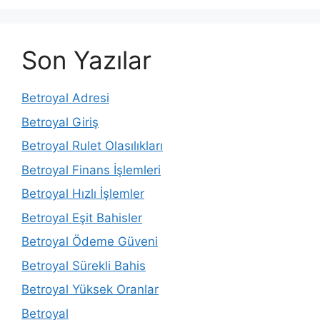
Son Yazılar
Betroyal Adresi
Betroyal Giriş
Betroyal Rulet Olasılıkları
Betroyal Finans İşlemleri
Betroyal Hızlı İşlemler
Betroyal Eşit Bahisler
Betroyal Ödeme Güveni
Betroyal Sürekli Bahis
Betroyal Yüksek Oranlar
Betroyal