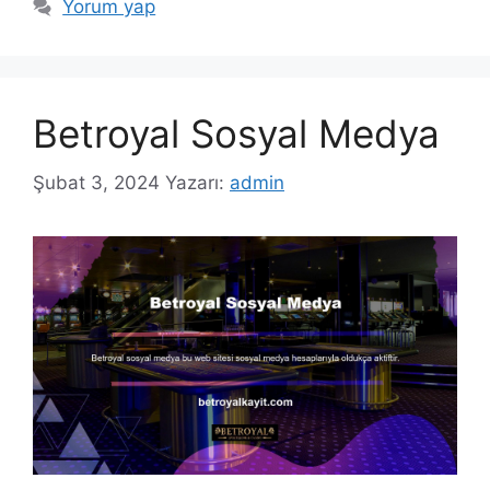
Yorum yap
Betroyal Sosyal Medya
Şubat 3, 2024
Yazarı:
admin