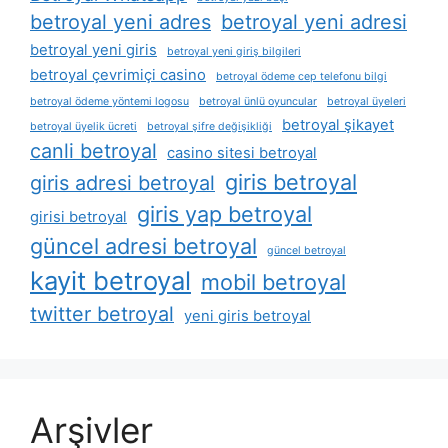
betroyal yeni adres
betroyal yeni adresi
betroyal yeni giris
betroyal yeni giriş bilgileri
betroyal çevrimiçi casino
betroyal ödeme cep telefonu bilgi
betroyal ödeme yöntemi logosu
betroyal ünlü oyuncular
betroyal üyeleri
betroyal şikayet
betroyal üyelik ücreti
betroyal şifre değişikliği
canli betroyal
casino sitesi betroyal
giris betroyal
giris adresi betroyal
giris yap betroyal
girisi betroyal
güncel adresi betroyal
güncel betroyal
kayit betroyal
mobil betroyal
twitter betroyal
yeni giris betroyal
Arşivler