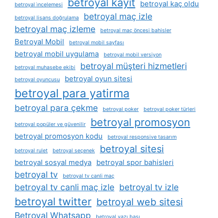
betroyal kayit
betroyal kaç oldu
betroyal i̇ncelemesi
betroyal maç izle
betroyal lisans doğrulama
betroyal maç izleme
betroyal maç öncesi bahisler
Betroyal Mobil
betroyal mobil sayfası
betroyal mobil uygulama
betroyal mobil versiyon
betroyal müşteri hizmetleri
betroyal muhasebe ekibi
betroyal oyun sitesi
betroyal oyuncusu
betroyal para yatirma
betroyal para çekme
betroyal poker
betroyal poker türleri
betroyal promosyon
betroyal popüler ve güvenilir
betroyal promosyon kodu
betroyal responsive tasarım
betroyal sitesi
betroyal rulet
betroyal seçenek
betroyal sosyal medya
betroyal spor bahisleri
betroyal tv
betroyal tv canli maç
betroyal tv canli maç izle
betroyal tv izle
betroyal twitter
betroyal web sitesi
Betroyal Whatsapp
betroyal yazı başı