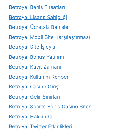
Betroyal Bahis Fırsatları
Betroyal Lisans Sahipliği
Betroyal Ücretsiz Bahisler
Betroyal Mobil Site Karşılaştırması
Betroyal Site İşleyişi
Betroyal Bonus Yatırımı
Betroyal Kayıt Zamanı
Betroyal Kullanım Rehberi
Betroyal Casino Giriş
Betroyal Gelir Sınırları
Betroyal Sports Bahis Casino Sitesi
Betroyal Hakkında
Betroyal Twitter Etkinlikleri