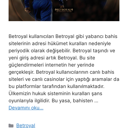
Betroyal kullanıcıları Betroyal gibi yabancı bahis
sitelerinin adresi hükümet kuralları nedeniyle
periyodik olarak değişebilir. Betroyal taşındı ve
yeni giriş adresi artık Betroyal. Bu site
güçlendirmeleri internetin her yerinde
gerçekleşir. Betroyal kullanıcılarının canlı bahis
siteleri ve canlı casinolar için yaptığı aramalar da
bu platformlar tarafından kullanılmaktadır.
Ülkemizin hukuk sisteminin kuralları şans
oyunlarıyla ilgilidir. Bu yasa, bahisten …
Devamını oku…
Kategoriler
Betroyal