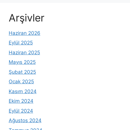
Arşivler
Haziran 2026
Eylül 2025
Haziran 2025
Mayıs 2025
Şubat 2025
Ocak 2025
Kasım 2024
Ekim 2024
Eylül 2024
Ağustos 2024