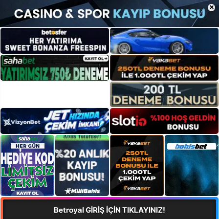
×
Betroyal GİRİŞ İÇİN TIKLAYINIZ!