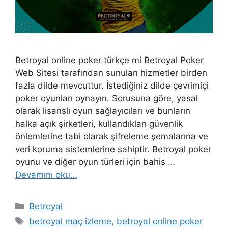
Betroyal online poker türkçe mi Betroyal Poker
Web Sitesi tarafından sunulan hizmetler birden
fazla dilde mevcuttur. İstediğiniz dilde çevrimiçi
poker oyunları oynayın. Sorusuna göre, yasal
olarak lisanslı oyun sağlayıcıları ve bunların
halka açık şirketleri, kullandıkları güvenlik
önlemlerine tabi olarak şifreleme şemalarına ve
veri koruma sistemlerine sahiptir. Betroyal poker
oyunu ve diğer oyun türleri için bahis …
Devamını oku…
Kategoriler
Betroyal
Etiketler
betroyal maç izleme
,
betroyal online poker