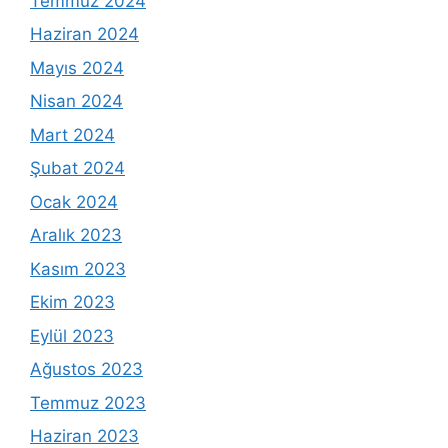
Temmuz 2024
Haziran 2024
Mayıs 2024
Nisan 2024
Mart 2024
Şubat 2024
Ocak 2024
Aralık 2023
Kasım 2023
Ekim 2023
Eylül 2023
Ağustos 2023
Temmuz 2023
Haziran 2023