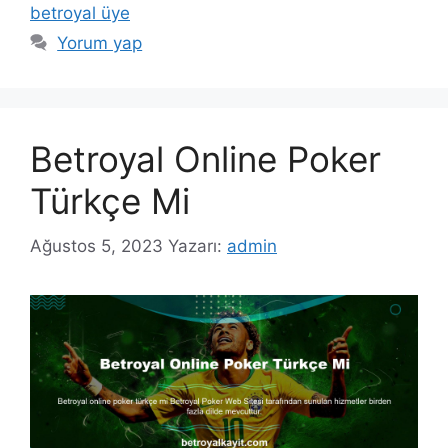
betroyal üye
Yorum yap
Betroyal Online Poker
Türkçe Mi
Ağustos 5, 2023
Yazarı:
admin