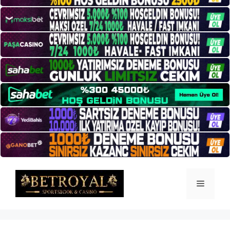
İçeriğe
atla
Menü