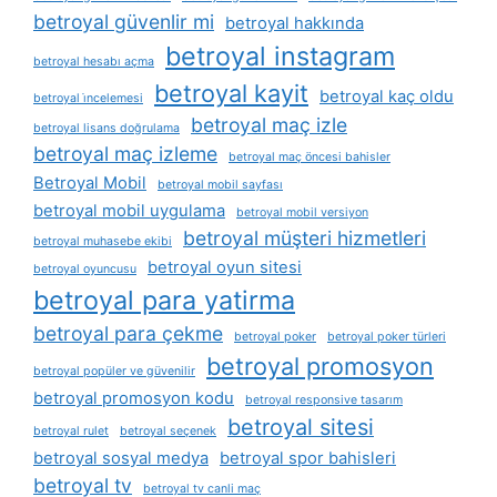
betroyal güvenlir mi
betroyal hakkında
betroyal instagram
betroyal hesabı açma
betroyal kayit
betroyal kaç oldu
betroyal i̇ncelemesi
betroyal maç izle
betroyal lisans doğrulama
betroyal maç izleme
betroyal maç öncesi bahisler
Betroyal Mobil
betroyal mobil sayfası
betroyal mobil uygulama
betroyal mobil versiyon
betroyal müşteri hizmetleri
betroyal muhasebe ekibi
betroyal oyun sitesi
betroyal oyuncusu
betroyal para yatirma
betroyal para çekme
betroyal poker
betroyal poker türleri
betroyal promosyon
betroyal popüler ve güvenilir
betroyal promosyon kodu
betroyal responsive tasarım
betroyal sitesi
betroyal rulet
betroyal seçenek
betroyal sosyal medya
betroyal spor bahisleri
betroyal tv
betroyal tv canli maç