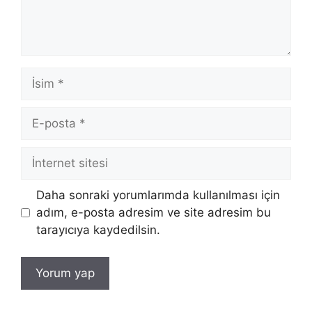
İsim
E-
posta
İnternet
sitesi
Daha sonraki yorumlarımda kullanılması için
adım, e-posta adresim ve site adresim bu
tarayıcıya kaydedilsin.