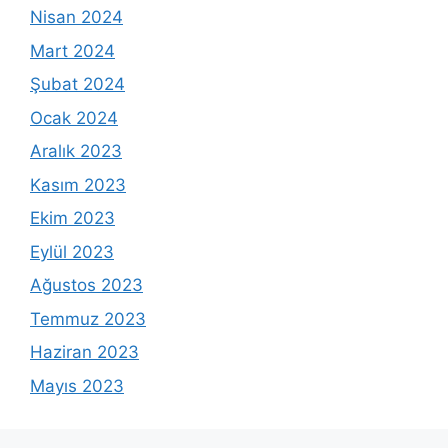
Nisan 2024
Mart 2024
Şubat 2024
Ocak 2024
Aralık 2023
Kasım 2023
Ekim 2023
Eylül 2023
Ağustos 2023
Temmuz 2023
Haziran 2023
Mayıs 2023