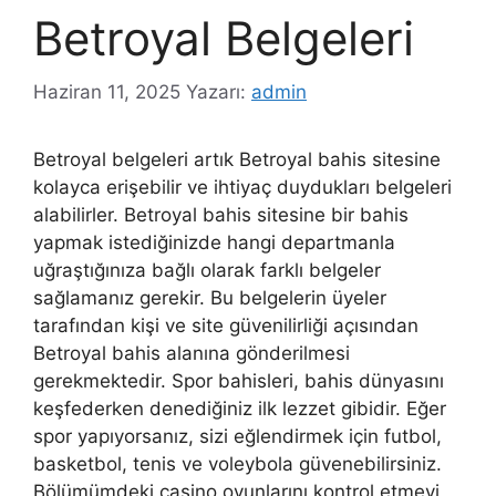
Betroyal Belgeleri
Haziran 11, 2025
Yazarı:
admin
Betroyal belgeleri artık Betroyal bahis sitesine
kolayca erişebilir ve ihtiyaç duydukları belgeleri
alabilirler. Betroyal bahis sitesine bir bahis
yapmak istediğinizde hangi departmanla
uğraştığınıza bağlı olarak farklı belgeler
sağlamanız gerekir. Bu belgelerin üyeler
tarafından kişi ve site güvenilirliği açısından
Betroyal bahis alanına gönderilmesi
gerekmektedir. Spor bahisleri, bahis dünyasını
keşfederken denediğiniz ilk lezzet gibidir. Eğer
spor yapıyorsanız, sizi eğlendirmek için futbol,
basketbol, tenis ve voleybola güvenebilirsiniz.
Bölümümdeki casino oyunlarını kontrol etmeyi