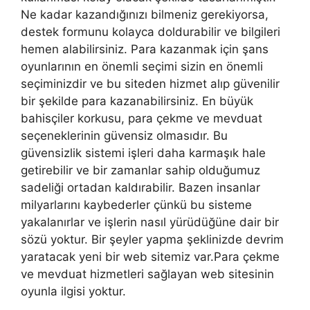
Ne kadar kazandığınızı bilmeniz gerekiyorsa,
destek formunu kolayca doldurabilir ve bilgileri
hemen alabilirsiniz. Para kazanmak için şans
oyunlarının en önemli seçimi sizin en önemli
seçiminizdir ve bu siteden hizmet alıp güvenilir
bir şekilde para kazanabilirsiniz. En büyük
bahisçiler korkusu, para çekme ve mevduat
seçeneklerinin güvensiz olmasıdır. Bu
güvensizlik sistemi işleri daha karmaşık hale
getirebilir ve bir zamanlar sahip olduğumuz
sadeliği ortadan kaldırabilir. Bazen insanlar
milyarlarını kaybederler çünkü bu sisteme
yakalanırlar ve işlerin nasıl yürüdüğüne dair bir
sözü yoktur. Bir şeyler yapma şeklinizde devrim
yaratacak yeni bir web sitemiz var.Para çekme
ve mevduat hizmetleri sağlayan web sitesinin
oyunla ilgisi yoktur.