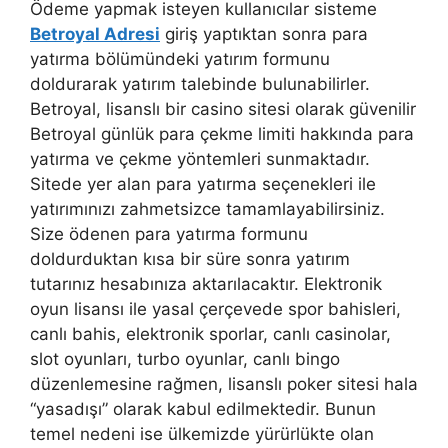
Ödeme yapmak isteyen kullanıcılar sisteme
Betroyal Adresi
giriş yaptıktan sonra para
yatırma bölümündeki yatırım formunu
doldurarak yatırım talebinde bulunabilirler.
Betroyal, lisanslı bir casino sitesi olarak güvenilir
Betroyal günlük para çekme limiti hakkında para
yatırma ve çekme yöntemleri sunmaktadır.
Sitede yer alan para yatırma seçenekleri ile
yatırımınızı zahmetsizce tamamlayabilirsiniz.
Size ödenen para yatırma formunu
doldurduktan kısa bir süre sonra yatırım
tutarınız hesabınıza aktarılacaktır. Elektronik
oyun lisansı ile yasal çerçevede spor bahisleri,
canlı bahis, elektronik sporlar, canlı casinolar,
slot oyunları, turbo oyunlar, canlı bingo
düzenlemesine rağmen, lisanslı poker sitesi hala
“yasadışı” olarak kabul edilmektedir. Bunun
temel nedeni ise ülkemizde yürürlükte olan