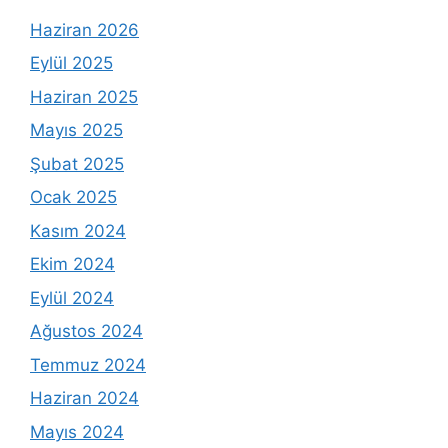
Haziran 2026
Eylül 2025
Haziran 2025
Mayıs 2025
Şubat 2025
Ocak 2025
Kasım 2024
Ekim 2024
Eylül 2024
Ağustos 2024
Temmuz 2024
Haziran 2024
Mayıs 2024