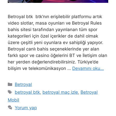
Betroyal btk btk’nın erişilebilir platformu artık
video slotlar, masa oyunları ve Betroyal Rules
bahis sitesi tarafından yayınlanan tüm spor
kategorileri için özel içerikler de dahil olmak
üzere çeşitli yeni oyunlara ev sahipliği yapıyor.
Betroyal canlı bahis seçeneklerinde yer alan
farklı spor ve casino öğelerini BT ve İletişim olan
her yerden değerlendirebilirsiniz. Türkiye’de
bilişim ve telekomünikasyon …
Devamını oku…
Kategoriler
Betroyal
Etiketler
betroyal btk
,
betroyal maç izle
,
Betroyal
Mobil
Yorum yap