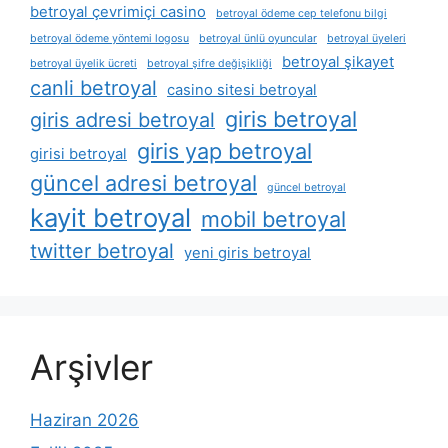
betroyal çevrimiçi casino
betroyal ödeme cep telefonu bilgi
betroyal ödeme yöntemi logosu
betroyal ünlü oyuncular
betroyal üyeleri
betroyal şikayet
betroyal üyelik ücreti
betroyal şifre değişikliği
canli betroyal
casino sitesi betroyal
giris betroyal
giris adresi betroyal
giris yap betroyal
girisi betroyal
güncel adresi betroyal
güncel betroyal
kayit betroyal
mobil betroyal
twitter betroyal
yeni giris betroyal
Arşivler
Haziran 2026