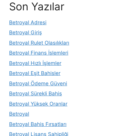
Son Yazılar
Betroyal Adresi
Betroyal Giriş
Betroyal Rulet Olasılıkları
Betroyal Finans İşlemleri
Betroyal Hızlı İşlemler
Betroyal Eşit Bahisler
Betroyal Ödeme Güveni
Betroyal Sürekli Bahis
Betroyal Yüksek Oranlar
Betroyal
Betroyal Bahis Fırsatları
Betroyal Lisans Sahipliği