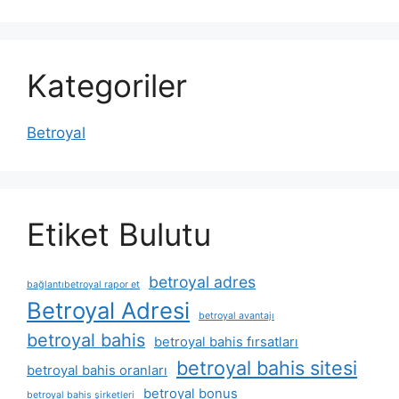
Kategoriler
Betroyal
Etiket Bulutu
betroyal adres
bağlantıbetroyal rapor et
Betroyal Adresi
betroyal avantajı
betroyal bahis
betroyal bahis fırsatları
betroyal bahis sitesi
betroyal bahis oranları
betroyal bonus
betroyal bahis şirketleri