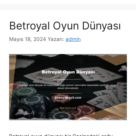
Betroyal Oyun Dünyası
Mayıs 18, 2024
Yazarı:
admin