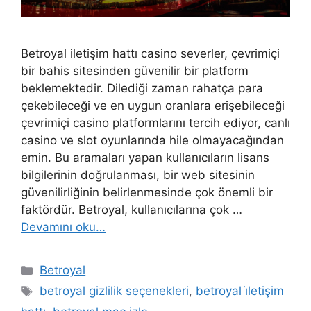
Betroyal iletişim hattı casino severler, çevrimiçi
bir bahis sitesinden güvenilir bir platform
beklemektedir. Dilediği zaman rahatça para
çekebileceği ve en uygun oranlara erişebileceği
çevrimiçi casino platformlarını tercih ediyor, canlı
casino ve slot oyunlarında hile olmayacağından
emin. Bu aramaları yapan kullanıcıların lisans
bilgilerinin doğrulanması, bir web sitesinin
güvenilirliğinin belirlenmesinde çok önemli bir
faktördür. Betroyal, kullanıcılarına çok …
Devamını oku…
Kategoriler
Betroyal
Etiketler
betroyal gizlilik seçenekleri
,
betroyal i̇letişim