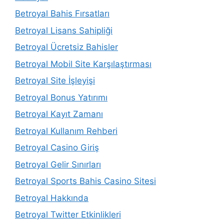
Betroyal Bahis Fırsatları
Betroyal Lisans Sahipliği
Betroyal Ücretsiz Bahisler
Betroyal Mobil Site Karşılaştırması
Betroyal Site İşleyişi
Betroyal Bonus Yatırımı
Betroyal Kayıt Zamanı
Betroyal Kullanım Rehberi
Betroyal Casino Giriş
Betroyal Gelir Sınırları
Betroyal Sports Bahis Casino Sitesi
Betroyal Hakkında
Betroyal Twitter Etkinlikleri