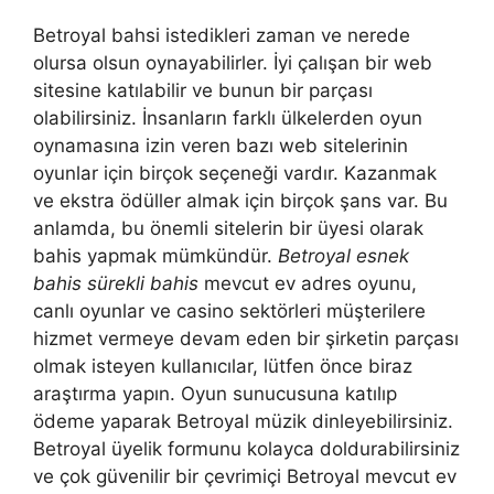
Betroyal bahsi istedikleri zaman ve nerede
olursa olsun oynayabilirler. İyi çalışan bir web
sitesine katılabilir ve bunun bir parçası
olabilirsiniz. İnsanların farklı ülkelerden oyun
oynamasına izin veren bazı web sitelerinin
oyunlar için birçok seçeneği vardır. Kazanmak
ve ekstra ödüller almak için birçok şans var. Bu
anlamda, bu önemli sitelerin bir üyesi olarak
bahis yapmak mümkündür.
Betroyal esnek
bahis sürekli bahis
mevcut ev adres oyunu,
canlı oyunlar ve casino sektörleri müşterilere
hizmet vermeye devam eden bir şirketin parçası
olmak isteyen kullanıcılar, lütfen önce biraz
araştırma yapın. Oyun sunucusuna katılıp
ödeme yaparak Betroyal müzik dinleyebilirsiniz.
Betroyal üyelik formunu kolayca doldurabilirsiniz
ve çok güvenilir bir çevrimiçi Betroyal mevcut ev