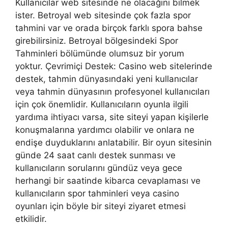
Kullanıcılar web sitesinde ne olacağını bilmek
ister. Betroyal web sitesinde çok fazla spor
tahmini var ve orada birçok farklı spora bahse
girebilirsiniz. Betroyal bölgesindeki Spor
Tahminleri bölümünde olumsuz bir yorum
yoktur. Çevrimiçi Destek: Casino web sitelerinde
destek, tahmin dünyasındaki yeni kullanıcılar
veya tahmin dünyasının profesyonel kullanıcıları
için çok önemlidir. Kullanıcıların oyunla ilgili
yardıma ihtiyacı varsa, site siteyi yapan kişilerle
konuşmalarına yardımcı olabilir ve onlara ne
endişe duyduklarını anlatabilir. Bir oyun sitesinin
günde 24 saat canlı destek sunması ve
kullanıcıların sorularını gündüz veya gece
herhangi bir saatinde kibarca cevaplaması ve
kullanıcıların spor tahminleri veya casino
oyunları için böyle bir siteyi ziyaret etmesi
etkilidir.