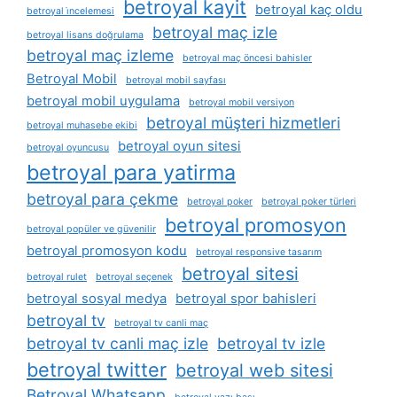
betroyal kayit
betroyal kaç oldu
betroyal i̇ncelemesi
betroyal maç izle
betroyal lisans doğrulama
betroyal maç izleme
betroyal maç öncesi bahisler
Betroyal Mobil
betroyal mobil sayfası
betroyal mobil uygulama
betroyal mobil versiyon
betroyal müşteri hizmetleri
betroyal muhasebe ekibi
betroyal oyun sitesi
betroyal oyuncusu
betroyal para yatirma
betroyal para çekme
betroyal poker
betroyal poker türleri
betroyal promosyon
betroyal popüler ve güvenilir
betroyal promosyon kodu
betroyal responsive tasarım
betroyal sitesi
betroyal rulet
betroyal seçenek
betroyal sosyal medya
betroyal spor bahisleri
betroyal tv
betroyal tv canli maç
betroyal tv canli maç izle
betroyal tv izle
betroyal twitter
betroyal web sitesi
Betroyal Whatsapp