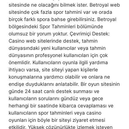
sitesinde ne olacağını bilmek ister. Betroyal web
sitesinde çok fazla spor tahmini var ve orada
birçok farklı spora bahse girebilirsiniz. Betroyal
bölgesindeki Spor Tahminleri bölümünde
olumsuz bir yorum yoktur. Çevrimiçi Destek:
Casino web sitelerinde destek, tahmin
dünyasındaki yeni kullanıcılar veya tahmin
dünyasının profesyonel kullanıcıları için çok
önemlidir. Kullanıcıların oyunla ilgili yardıma
ihtiyacı varsa, site siteyi yapan kişilerle
konuşmalarına yardımcı olabilir ve onlara ne
endişe duyduklarını anlatabilir. Bir oyun sitesinin
günde 24 saat canlı destek sunması ve
kullanıcıların sorularını gündüz veya gece
herhangi bir saatinde kibarca cevaplaması ve
kullanıcıların spor tahminleri veya casino
oyunları için böyle bir siteyi ziyaret etmesi
etkilidir. Yüksek çözünürlükte izlemek isteyen