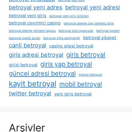
betroyal yazı başı
betroyal yeni adres
betroyal yeni adresi
betroyal yeni giris
betroyal yeni giriş bilgileri
betroyal çevrimiçi casino
betroyal ödeme cep telefonu bilgi
betroyal ödeme yöntemi logosu
betroyal ünlü oyuncular
betroyal üyeleri
betroyal şikayet
betroyal üyelik ücreti
betroyal şifre değişikliği
canli betroyal
casino sitesi betroyal
giris betroyal
giris adresi betroyal
giris yap betroyal
girisi betroyal
güncel adresi betroyal
güncel betroyal
kayit betroyal
mobil betroyal
twitter betroyal
yeni giris betroyal
Arşivler