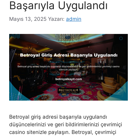
Başarıyla Uygulandı
Mayıs 13, 2025
Yazarı:
admin
Betroyal giriş adresi başarıyla uygulandı
düşüncelerinizi ve geri bildirimlerinizi çevrimiçi
casino sitenizle paylaşın. Betroyal, çevrimiçi