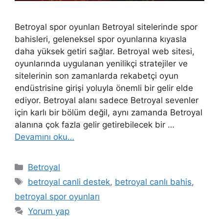
Betroyal spor oyunları Betroyal sitelerinde spor
bahisleri, geleneksel spor oyunlarına kıyasla
daha yüksek getiri sağlar. Betroyal web sitesi,
oyunlarında uygulanan yenilikçi stratejiler ve
sitelerinin son zamanlarda rekabetçi oyun
endüstrisine girişi yoluyla önemli bir gelir elde
ediyor. Betroyal alanı sadece Betroyal sevenler
için karlı bir bölüm değil, aynı zamanda Betroyal
alanına çok fazla gelir getirebilecek bir …
Devamını oku…
Kategoriler
Betroyal
Etiketler
betroyal canli destek
,
betroyal canlı bahis
,
betroyal spor oyunları
Yorum yap