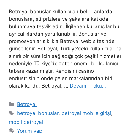
Betroyal bonuslar kullanıcıları belirli anlarda
bonuslara, sürprizlere ve şakalara katkıda
bulunmaya teşvik edin. İlgilenen kullanıcılar bu
ayrıcalıklardan yararlanabilir. Bonuslar ve
promosyonlar sıklıkla Betroyal web sitesinde
güncellenir. Betroyal, Türkiye’deki kullanıcılarına
sınırlı bir süre için sağladığı çok çeşitli hizmetler
nedeniyle Türkiye’de zaten önemli bir kullanıcı
tabanı kazanmıştır. Kendisini casino
endüstrisinin önde gelen markalarından biri
olarak kurdu. Betroyal, …
Devamını oku…
Kategoriler
Betroyal
Etiketler
betroyal bonuslar
,
betroyal mobile girişi
,
mobil betroyal
Yorum yap