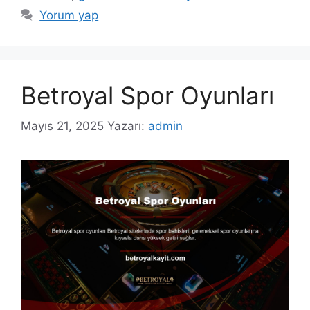
Yorum yap
Betroyal Spor Oyunları
Mayıs 21, 2025
Yazarı:
admin