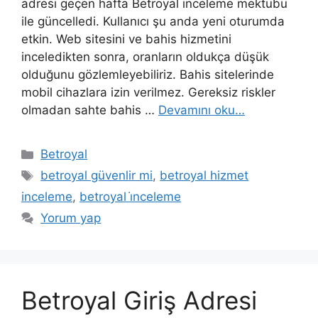
adresi geçen hafta Betroyal inceleme mektubu
ile güncelledi. Kullanıcı şu anda yeni oturumda
etkin. Web sitesini ve bahis hizmetini
inceledikten sonra, oranların oldukça düşük
olduğunu gözlemleyebiliriz. Bahis sitelerinde
mobil cihazlara izin verilmez. Gereksiz riskler
olmadan sahte bahis …
Devamını oku…
Kategoriler
Betroyal
Etiketler
betroyal güvenlir mi
,
betroyal hizmet
inceleme
,
betroyal i̇nceleme
Yorum yap
Betroyal Giriş Adresi