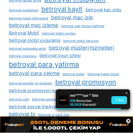
betroyal hesabı açma
betroyal kayit
betroyal kaç oldu
betroyal i̇ncelemesi
betroyal maç izle
betroyal lisans doğrulama
betroyal maç izleme
betroyal maç öncesi bahisler
Betroyal Mobil
betroyal mobil sayfası
betroyal mobil uygulama
betroyal mobil versiyon
betroyal müşteri hizmetleri
betroyal muhasebe ekibi
betroyal oyun sitesi
betroyal oyuncusu
betroyal para yatirma
betroyal para çekme
betroyal poker
betroyal poker türleri
betroyal promosyon
betroyal popüler ve güvenilir
betroyal promosyon kodu
betroyal responsive tasarım
betroyal sitesi
betroyal rulet
betroyal seçenek
betroyal sosyal medya
betroyal spor bahisleri
betroyal tv
betroyal tv canli maç
×
betroyal tv canli maç izle
betroyal tv izle
betroyal twitter
betroyal web sitesi