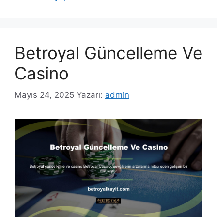
Betroyal Güncelleme Ve
Casino
Mayıs 24, 2025
Yazarı:
admin