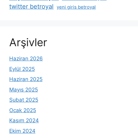
twitter betroyal
yeni giris betroyal
Arşivler
Haziran 2026
Eylül 2025
Haziran 2025
Mayıs 2025
Şubat 2025
Ocak 2025
Kasım 2024
Ekim 2024