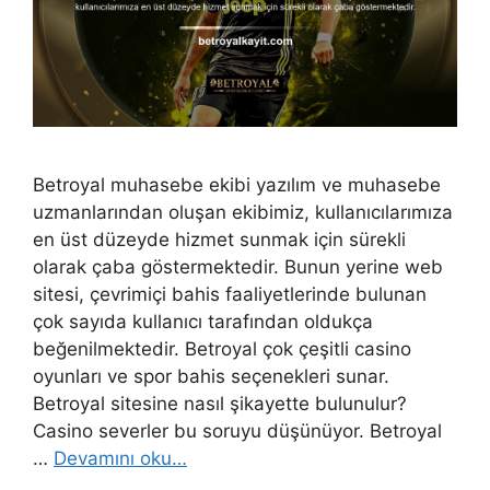
Betroyal muhasebe ekibi yazılım ve muhasebe
uzmanlarından oluşan ekibimiz, kullanıcılarımıza
en üst düzeyde hizmet sunmak için sürekli
olarak çaba göstermektedir. Bunun yerine web
sitesi, çevrimiçi bahis faaliyetlerinde bulunan
çok sayıda kullanıcı tarafından oldukça
beğenilmektedir. Betroyal çok çeşitli casino
oyunları ve spor bahis seçenekleri sunar.
Betroyal sitesine nasıl şikayette bulunulur?
Casino severler bu soruyu düşünüyor. Betroyal
…
Devamını oku…