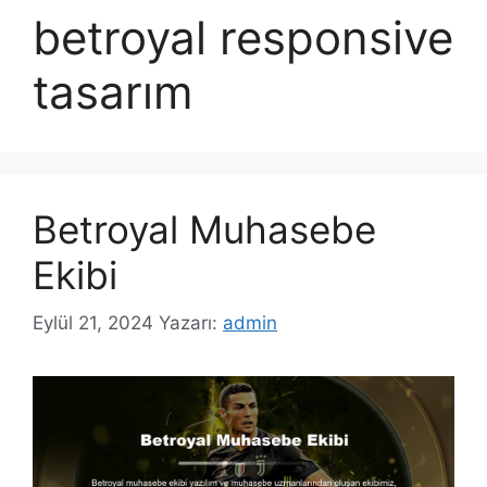
betroyal responsive
tasarım
Betroyal Muhasebe
Ekibi
Eylül 21, 2024
Yazarı:
admin