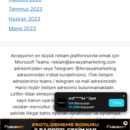
Temmuz 2023
Haziran 2023
Mayıs 2023
Avrasya'nın en büyük reklam platformunda olmak için
Microsoft Teams:
reklam@avrasyamarketing.com
adresimizden veya Telegram: @Avrasyamarketing
adresimizden irtibat kurabilirsiniz. (Tek iletişim
adreslerimiz teams / telegram ve mail adresimizdir.
Harici hiçbir iletişim adresimiz bulunmamaktadır.
Lütfen itibar etmeyiniz.) Türkiye yasalarına göre 7258
sayılı kanun uyarınca yasa dışı bahis oynamanın
cezaları mevcuttur. Şu an bulunduğunuz site hiç bir
şekilde illegal bahis oyunları oynatmıyor ve oynamaya
aracı olmuyordur.
casivava
|
newcratos
|
foxbet
|
×
turbobahis
|
nesilbet
|
bettogoal
|
betsport
|
asobahis