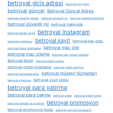
betroyal giriş adresi
betroyal giriş bilgi
betroyal güncel
Betroyal Güncel Adres
betroyal güvenilir adresi
betroyal güvenilir mi
betroyal güvenlik endişesi
betroyal güvenlir mi
betroyal hakkında
betroyal instagram
betroyal hesabı açma
betroyal kayit
betroyal kaç oldu
betroyal i̇ncelemesi
betroyal maç izle
betroyal lisans doğrulama
betroyal maç izleme
betroyal maç öncesi bahisler
Betroyal Mobil
betroyal mobil sayfası
betroyal mobil uygulama
betroyal mobil versiyon
betroyal müşteri hizmetleri
betroyal muhasebe ekibi
betroyal oyun sitesi
betroyal oyuncusu
betroyal para yatirma
betroyal para çekme
betroyal poker
betroyal poker türleri
betroyal promosyon
betroyal popüler ve güvenilir
betroyal promosyon kodu
betroyal responsive tasarım