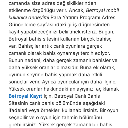
zamanda size adres değişikliklerinden
etkilenme özgürlüğü verir. Ancak,
Betroyal mobil
kullanıcı deneyimi
Para Yatırım Programı Adres
Güncelleme sayfasındaki giriş düğmesinden
kayıt yapabileceğinizi belirtmek isteriz. Bugün,
Betroyal bahis sitesini kullanan birçok bahisçi
var. Bahisçiler artık canlı oyunlara gerçek
zamanlı olarak bahis oynamayı tercih ediyor.
Bunun nedeni, daha gerçek zamanlı bahisler ve
daha yüksek oranlar olmasıdır. Buna ek olarak,
oyunun seyrine bahis yapmak daha etkili
sonuçlar verir. Ayrıca oyuncular için daha ilginç.
Yüksek oranlar hakkındaki anlayışınızı açıklamak
Betroyal Kayıt
için, Betroyal Canlı Bahis
Sitesinin canlı bahis bölümünde aşağıdaki
ifadeleri veya örnekleri kullanabilirsiniz. Bir oyun
seçebilir ve o oyun için tahmin bölümünü
girebilirsiniz. Yüksek gerçek zamanlı bir bahis