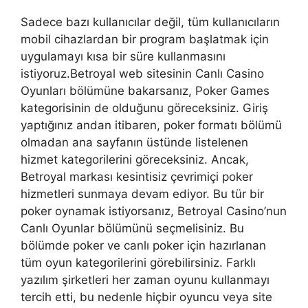
Sadece bazı kullanıcılar değil, tüm kullanıcıların
mobil cihazlardan bir program başlatmak için
uygulamayı kısa bir süre kullanmasını
istiyoruz.Betroyal web sitesinin Canlı Casino
Oyunları bölümüne bakarsanız, Poker Games
kategorisinin de olduğunu göreceksiniz. Giriş
yaptığınız andan itibaren, poker formatı bölümü
olmadan ana sayfanın üstünde listelenen
hizmet kategorilerini göreceksiniz. Ancak,
Betroyal markası kesintisiz çevrimiçi poker
hizmetleri sunmaya devam ediyor. Bu tür bir
poker oynamak istiyorsanız, Betroyal Casino’nun
Canlı Oyunlar bölümünü seçmelisiniz. Bu
bölümde poker ve canlı poker için hazırlanan
tüm oyun kategorilerini görebilirsiniz. Farklı
yazılım şirketleri her zaman oyunu kullanmayı
tercih etti, bu nedenle hiçbir oyuncu veya site