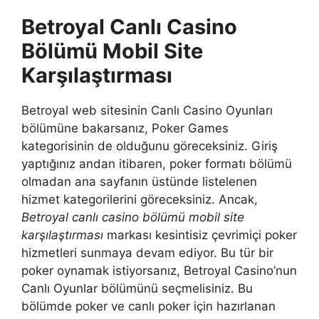
Betroyal Canlı Casino
Bölümü Mobil Site
Karşılaştırması
Betroyal web sitesinin Canlı Casino Oyunları
bölümüne bakarsanız, Poker Games
kategorisinin de olduğunu göreceksiniz. Giriş
yaptığınız andan itibaren, poker formatı bölümü
olmadan ana sayfanın üstünde listelenen
hizmet kategorilerini göreceksiniz. Ancak,
Betroyal canlı casino bölümü mobil site
karşılaştırması
markası kesintisiz çevrimiçi poker
hizmetleri sunmaya devam ediyor. Bu tür bir
poker oynamak istiyorsanız, Betroyal Casino’nun
Canlı Oyunlar bölümünü seçmelisiniz. Bu
bölümde poker ve canlı poker için hazırlanan