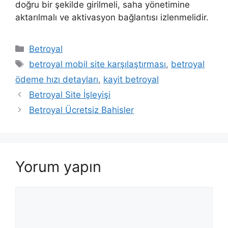
doğru bir şekilde girilmeli, saha yönetimine
aktarılmalı ve aktivasyon bağlantısı izlenmelidir.
Kategoriler
Betroyal
Etiketler
betroyal mobil site karşılaştırması
,
betroyal
ödeme hızı detayları
,
kayit betroyal
Betroyal Site İşleyişi
Betroyal Ücretsiz Bahisler
Yorum yapın
Yorum