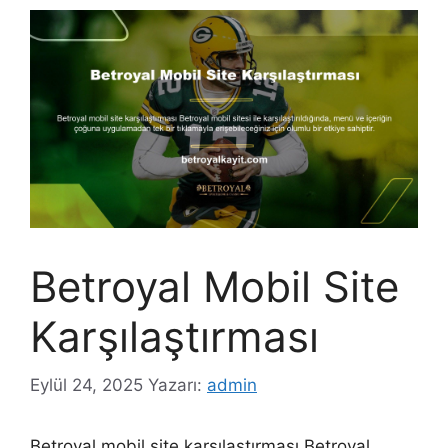
Betroyal Mobil Site
Karşılaştırması
Eylül 24, 2025
Yazarı:
admin
Betroyal mobil site karşılaştırması Betroyal