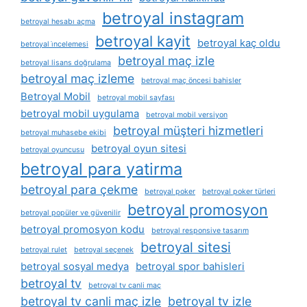
betroyal instagram
betroyal hesabı açma
betroyal kayit
betroyal kaç oldu
betroyal i̇ncelemesi
betroyal maç izle
betroyal lisans doğrulama
betroyal maç izleme
betroyal maç öncesi bahisler
Betroyal Mobil
betroyal mobil sayfası
betroyal mobil uygulama
betroyal mobil versiyon
betroyal müşteri hizmetleri
betroyal muhasebe ekibi
betroyal oyun sitesi
betroyal oyuncusu
betroyal para yatirma
betroyal para çekme
betroyal poker
betroyal poker türleri
betroyal promosyon
betroyal popüler ve güvenilir
betroyal promosyon kodu
betroyal responsive tasarım
betroyal sitesi
betroyal rulet
betroyal seçenek
betroyal sosyal medya
betroyal spor bahisleri
betroyal tv
betroyal tv canli maç
betroyal tv canli maç izle
betroyal tv izle