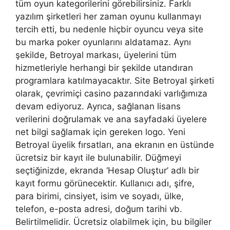
tüm oyun kategorilerini görebilirsiniz. Farklı
yazılım şirketleri her zaman oyunu kullanmayı
tercih etti, bu nedenle hiçbir oyuncu veya site
bu marka poker oyunlarını aldatamaz. Aynı
şekilde, Betroyal markası, üyelerini tüm
hizmetleriyle herhangi bir şekilde utandıran
programlara katılmayacaktır. Site Betroyal şirketi
olarak, çevrimiçi casino pazarındaki varlığımıza
devam ediyoruz. Ayrıca, sağlanan lisans
verilerini doğrulamak ve ana sayfadaki üyelere
net bilgi sağlamak için gereken logo. Yeni
Betroyal üyelik fırsatları, ana ekranın en üstünde
ücretsiz bir kayıt ile bulunabilir. Düğmeyi
seçtiğinizde, ekranda ‘Hesap Oluştur’ adlı bir
kayıt formu görünecektir. Kullanıcı adı, şifre,
para birimi, cinsiyet, isim ve soyadı, ülke,
telefon, e-posta adresi, doğum tarihi vb.
Belirtilmelidir. Ücretsiz olabilmek için, bu bilgiler