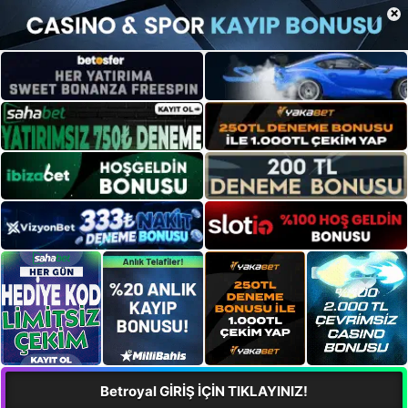
×
Betroyal GİRİŞ İÇİN TIKLAYINIZ!