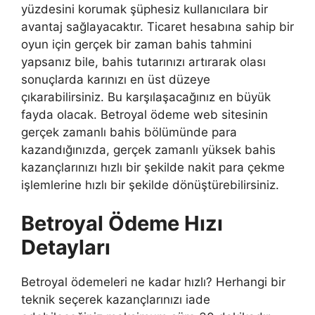
yüzdesini korumak şüphesiz kullanıcılara bir
avantaj sağlayacaktır. Ticaret hesabına sahip bir
oyun için gerçek bir zaman bahis tahmini
yapsanız bile, bahis tutarınızı artırarak olası
sonuçlarda karınızı en üst düzeye
çıkarabilirsiniz. Bu karşılaşacağınız en büyük
fayda olacak. Betroyal ödeme web sitesinin
gerçek zamanlı bahis bölümünde para
kazandığınızda, gerçek zamanlı yüksek bahis
kazançlarınızı hızlı bir şekilde nakit para çekme
işlemlerine hızlı bir şekilde dönüştürebilirsiniz.
Betroyal Ödeme Hızı
Detayları
Betroyal ödemeleri ne kadar hızlı? Herhangi bir
teknik seçerek kazançlarınızı iade