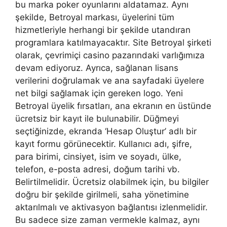
bu marka poker oyunlarını aldatamaz. Aynı
şekilde, Betroyal markası, üyelerini tüm
hizmetleriyle herhangi bir şekilde utandıran
programlara katılmayacaktır. Site Betroyal şirketi
olarak, çevrimiçi casino pazarındaki varlığımıza
devam ediyoruz. Ayrıca, sağlanan lisans
verilerini doğrulamak ve ana sayfadaki üyelere
net bilgi sağlamak için gereken logo. Yeni
Betroyal üyelik fırsatları, ana ekranın en üstünde
ücretsiz bir kayıt ile bulunabilir. Düğmeyi
seçtiğinizde, ekranda ‘Hesap Oluştur’ adlı bir
kayıt formu görünecektir. Kullanıcı adı, şifre,
para birimi, cinsiyet, isim ve soyadı, ülke,
telefon, e-posta adresi, doğum tarihi vb.
Belirtilmelidir. Ücretsiz olabilmek için, bu bilgiler
doğru bir şekilde girilmeli, saha yönetimine
aktarılmalı ve aktivasyon bağlantısı izlenmelidir.
Bu sadece size zaman vermekle kalmaz, aynı