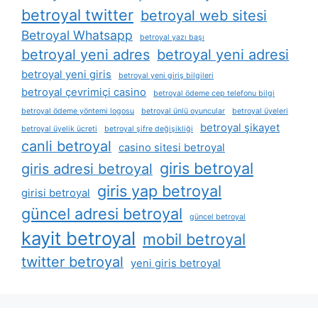
betroyal twitter
betroyal web sitesi
Betroyal Whatsapp
betroyal yazı başı
betroyal yeni adres
betroyal yeni adresi
betroyal yeni giris
betroyal yeni giriş bilgileri
betroyal çevrimiçi casino
betroyal ödeme cep telefonu bilgi
betroyal ödeme yöntemi logosu
betroyal ünlü oyuncular
betroyal üyeleri
betroyal şikayet
betroyal üyelik ücreti
betroyal şifre değişikliği
canli betroyal
casino sitesi betroyal
giris betroyal
giris adresi betroyal
giris yap betroyal
girisi betroyal
güncel adresi betroyal
güncel betroyal
kayit betroyal
mobil betroyal
twitter betroyal
yeni giris betroyal