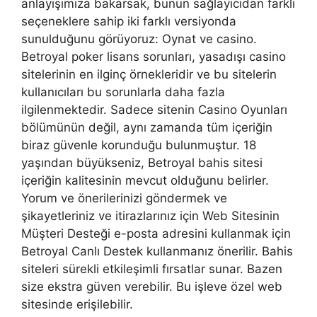
anlayışımıza bakarsak, bunun sağlayıcıdan farklı
seçeneklere sahip iki farklı versiyonda
sunulduğunu görüyoruz: Oynat ve casino.
Betroyal poker lisans sorunları, yasadışı casino
sitelerinin en ilginç örnekleridir ve bu sitelerin
kullanıcıları bu sorunlarla daha fazla
ilgilenmektedir. Sadece sitenin Casino Oyunları
bölümünün değil, aynı zamanda tüm içeriğin
biraz güvenle korunduğu bulunmuştur. 18
yaşından büyükseniz, Betroyal bahis sitesi
içeriğin kalitesinin mevcut olduğunu belirler.
Yorum ve önerilerinizi göndermek ve
şikayetleriniz ve itirazlarınız için Web Sitesinin
Müşteri Desteği e-posta adresini kullanmak için
Betroyal Canlı Destek kullanmanız önerilir. Bahis
siteleri sürekli etkileşimli fırsatlar sunar. Bazen
size ekstra güven verebilir. Bu işleve özel web
sitesinde erişilebilir.