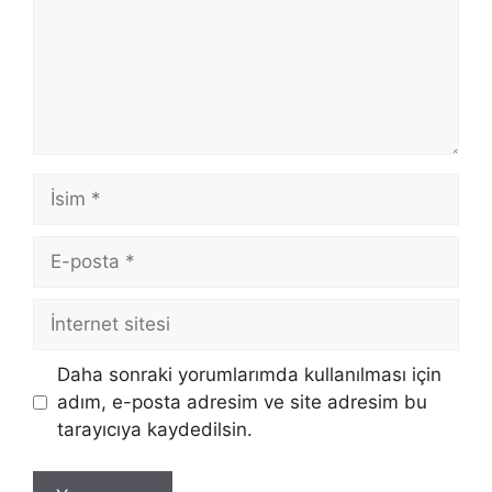
İsim
E-
posta
İnternet
sitesi
Daha sonraki yorumlarımda kullanılması için
adım, e-posta adresim ve site adresim bu
tarayıcıya kaydedilsin.