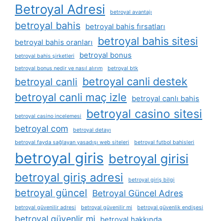
Betroyal Adresi
betroyal avantajı
betroyal bahis
betroyal bahis fırsatları
betroyal bahis sitesi
betroyal bahis oranları
betroyal bonus
betroyal bahis şirketleri
betroyal bonus nedir ve nasıl alırım
betroyal btk
betroyal canli destek
betroyal canli
betroyal canli maç izle
betroyal canlı bahis
betroyal casino sitesi
betroyal casino incelemesi
betroyal com
betroyal detayı
betroyal fayda sağlayan yasadışı web siteleri
betroyal futbol bahisleri
betroyal giris
betroyal girisi
betroyal giriş adresi
betroyal giriş bilgi
betroyal güncel
Betroyal Güncel Adres
betroyal güvenilir adresi
betroyal güvenilir mi
betroyal güvenlik endişesi
betroyal güvenlir mi
betroyal hakkında