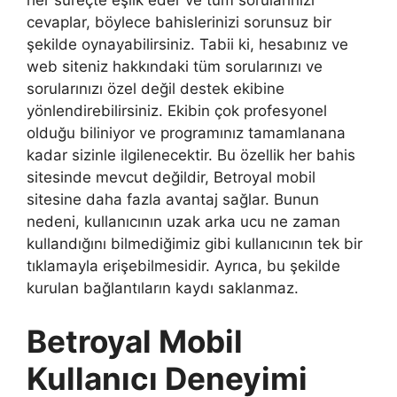
her süreçte eşlik eder ve tüm sorularınızı
cevaplar, böylece bahislerinizi sorunsuz bir
şekilde oynayabilirsiniz. Tabii ki, hesabınız ve
web siteniz hakkındaki tüm sorularınızı ve
sorularınızı özel değil destek ekibine
yönlendirebilirsiniz. Ekibin çok profesyonel
olduğu biliniyor ve programınız tamamlanana
kadar sizinle ilgilenecektir. Bu özellik her bahis
sitesinde mevcut değildir, Betroyal mobil
sitesine daha fazla avantaj sağlar. Bunun
nedeni, kullanıcının uzak arka ucu ne zaman
kullandığını bilmediğimiz gibi kullanıcının tek bir
tıklamayla erişebilmesidir. Ayrıca, bu şekilde
kurulan bağlantıların kaydı saklanmaz.
Betroyal Mobil
Kullanıcı Deneyimi