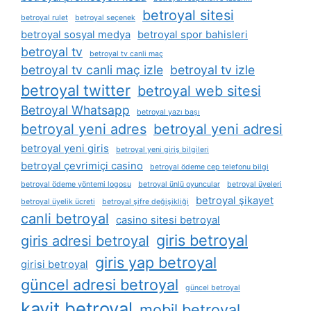
betroyal sitesi
betroyal rulet
betroyal seçenek
betroyal sosyal medya
betroyal spor bahisleri
betroyal tv
betroyal tv canli maç
betroyal tv canli maç izle
betroyal tv izle
betroyal twitter
betroyal web sitesi
Betroyal Whatsapp
betroyal yazı başı
betroyal yeni adres
betroyal yeni adresi
betroyal yeni giris
betroyal yeni giriş bilgileri
betroyal çevrimiçi casino
betroyal ödeme cep telefonu bilgi
betroyal ödeme yöntemi logosu
betroyal ünlü oyuncular
betroyal üyeleri
betroyal şikayet
betroyal üyelik ücreti
betroyal şifre değişikliği
canli betroyal
casino sitesi betroyal
giris betroyal
giris adresi betroyal
giris yap betroyal
girisi betroyal
güncel adresi betroyal
güncel betroyal
kayit betroyal
mobil betroyal