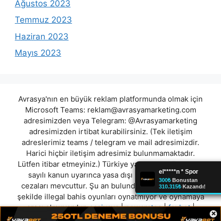
Ağustos 2023
Temmuz 2023
Haziran 2023
Mayıs 2023
Avrasya'nın en büyük reklam platformunda olmak için
Microsoft Teams:
reklam@avrasyamarketing.com
adresimizden veya Telegram: @Avrasyamarketing
adresimizden irtibat kurabilirsiniz. (Tek iletişim
adreslerimiz teams / telegram ve mail adresimizdir.
Harici hiçbir iletişim adresimiz bulunmamaktadır.
Lütfen itibar etmeyiniz.) Türkiye yasalarına göre 7258
sayılı kanun uyarınca yasa dışı bahis oynamanın
cezaları mevcuttur. Şu an bulunduğunuz site hiç bir
şekilde illegal bahis oyunları oynatmıyor ve oynamaya
aracı olmuyordur.
casivava
|
newcratos
|
foxbet
|
×
turbobahis
|
nesilbet
|
bettogoal
|
betsport
|
asobahis