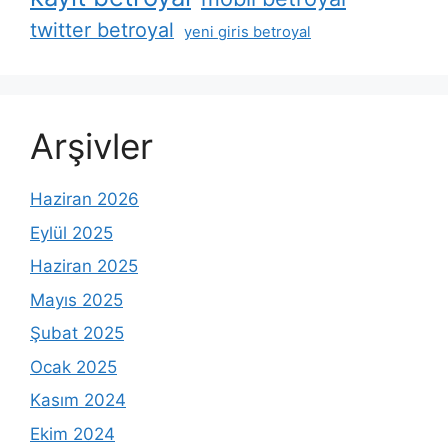
twitter betroyal
yeni giris betroyal
Arşivler
Haziran 2026
Eylül 2025
Haziran 2025
Mayıs 2025
Şubat 2025
Ocak 2025
Kasım 2024
Ekim 2024