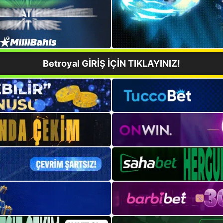
Betroyal GİRİŞ İÇİN TIKLAYINIZ!