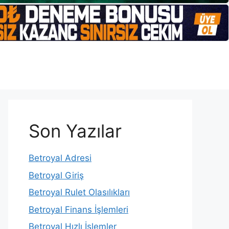
Son Yazılar
Betroyal Adresi
Betroyal Giriş
Betroyal Rulet Olasılıkları
Betroyal Finans İşlemleri
Betroyal Hızlı İşlemler