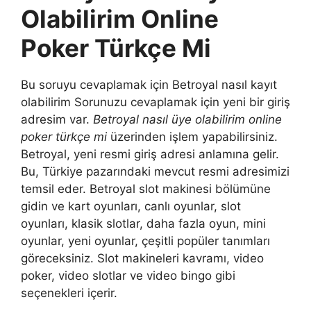
Olabilirim Online
Poker Türkçe Mi
Bu soruyu cevaplamak için Betroyal nasıl kayıt
olabilirim Sorunuzu cevaplamak için yeni bir giriş
adresim var.
Betroyal nasıl üye olabilirim online
poker türkçe mi
üzerinden işlem yapabilirsiniz.
Betroyal, yeni resmi giriş adresi anlamına gelir.
Bu, Türkiye pazarındaki mevcut resmi adresimizi
temsil eder. Betroyal slot makinesi bölümüne
gidin ve kart oyunları, canlı oyunlar, slot
oyunları, klasik slotlar, daha fazla oyun, mini
oyunlar, yeni oyunlar, çeşitli popüler tanımları
göreceksiniz. Slot makineleri kavramı, video
poker, video slotlar ve video bingo gibi
seçenekleri içerir.