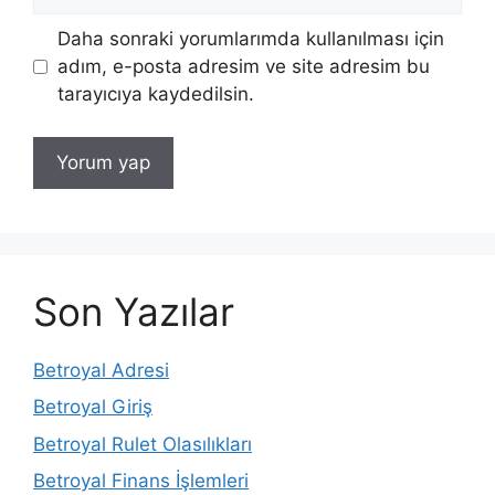
sitesi
Daha sonraki yorumlarımda kullanılması için
adım, e-posta adresim ve site adresim bu
tarayıcıya kaydedilsin.
Son Yazılar
Betroyal Adresi
Betroyal Giriş
Betroyal Rulet Olasılıkları
Betroyal Finans İşlemleri