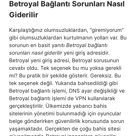
Betroyal Bağlantı Sorunları Nasıl
Giderilir
Karşılaştığınız olumsuzluklardan, “giremiyorum”
gibi olumsuzluklardan kurtulmanın yolları var. Bu
sorunun en basit yanıtı
Betroyal bağlantı
sorunları nasıl giderilir
yeni giriş adresidir.
Betroyal yeni giriş adresi, Betroyal sorusunun
cevabı oldu. Tek seçenek bu mu yoksa gerekli
mi? Bu pratik bir şekilde gösterir. Gereksiz. Bu
tek seçenek değil. Yukarıda bahsedildiği gibi
Betroyal bağlantı işlemi, DNS ayar değişikliği ve
Betroyal bağlantı işlemi de VPN kullanılarak
gerçekleştirilir. Ülkemizde yabancı bahis
sitelerinin yönetimi bulunmadığı için oyuncular
belge gönderirken güvenilirlik konusunda sorun
yaşamaktadır. Gerçekten de çoğu bahis sitesi