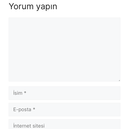
Yorum yapın
Yorum
İsim
E-
posta
İnternet