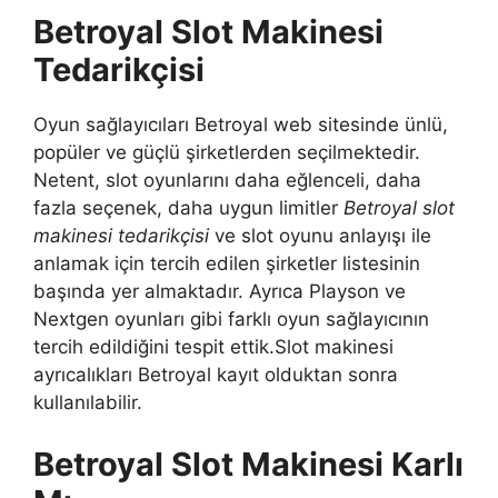
Betroyal Slot Makinesi
Tedarikçisi
Oyun sağlayıcıları Betroyal web sitesinde ünlü,
popüler ve güçlü şirketlerden seçilmektedir.
Netent, slot oyunlarını daha eğlenceli, daha
fazla seçenek, daha uygun limitler
Betroyal slot
makinesi tedarikçisi
ve slot oyunu anlayışı ile
anlamak için tercih edilen şirketler listesinin
başında yer almaktadır. Ayrıca Playson ve
Nextgen oyunları gibi farklı oyun sağlayıcının
tercih edildiğini tespit ettik.Slot makinesi
ayrıcalıkları Betroyal kayıt olduktan sonra
kullanılabilir.
Betroyal Slot Makinesi Karlı