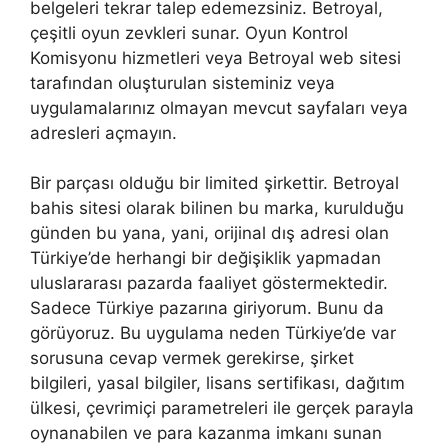
belgeleri tekrar talep edemezsiniz. Betroyal,
çeşitli oyun zevkleri sunar. Oyun Kontrol
Komisyonu hizmetleri veya Betroyal web sitesi
tarafından oluşturulan sisteminiz veya
uygulamalarınız olmayan mevcut sayfaları veya
adresleri açmayın.
Bir parçası olduğu bir limited şirkettir. Betroyal
bahis sitesi olarak bilinen bu marka, kurulduğu
günden bu yana, yani, orijinal dış adresi olan
Türkiye’de herhangi bir değişiklik yapmadan
uluslararası pazarda faaliyet göstermektedir.
Sadece Türkiye pazarına giriyorum. Bunu da
görüyoruz. Bu uygulama neden Türkiye’de var
sorusuna cevap vermek gerekirse, şirket
bilgileri, yasal bilgiler, lisans sertifikası, dağıtım
ülkesi, çevrimiçi parametreleri ile gerçek parayla
oynanabilen ve para kazanma imkanı sunan