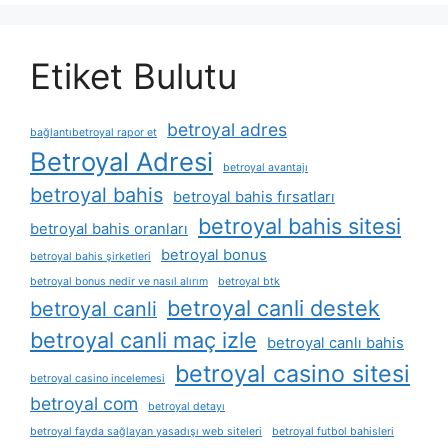
Etiket Bulutu
betroyal adres
bağlantıbetroyal rapor et
Betroyal Adresi
betroyal avantajı
betroyal bahis
betroyal bahis fırsatları
betroyal bahis sitesi
betroyal bahis oranları
betroyal bonus
betroyal bahis şirketleri
betroyal bonus nedir ve nasıl alırım
betroyal btk
betroyal canli destek
betroyal canli
betroyal canli maç izle
betroyal canlı bahis
betroyal casino sitesi
betroyal casino incelemesi
betroyal com
betroyal detayı
betroyal fayda sağlayan yasadışı web siteleri
betroyal futbol bahisleri