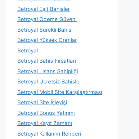
Betroyal Eşit Bahisler
Betroyal Ödeme Güveni
Betroyal Sürekli Bahis
Betroyal Yüksek Oranlar
Betroyal
Betroyal Bahis Fırsatları
Betroyal Lisans Sahipliği
Betroyal Ücretsiz Bahisler
Betroyal Mobil Site Karşılaştırması
Betroyal Site İşleyişi
Betroyal Bonus Yatırımı
Betroyal Kayıt Zamanı
Betroyal Kullanım Rehberi