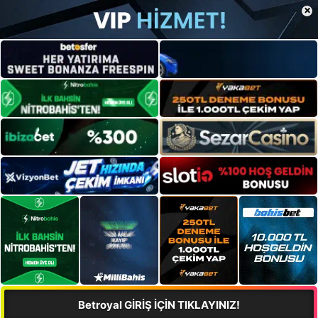
×
Betroyal GİRİŞ İÇİN TIKLAYINIZ!