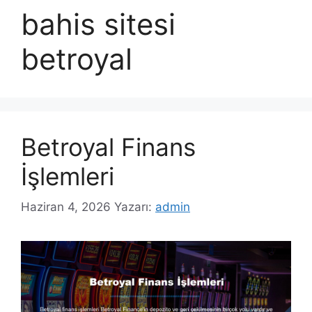
bahis sitesi
betroyal
Betroyal Finans
İşlemleri
Haziran 4, 2026
Yazarı:
admin