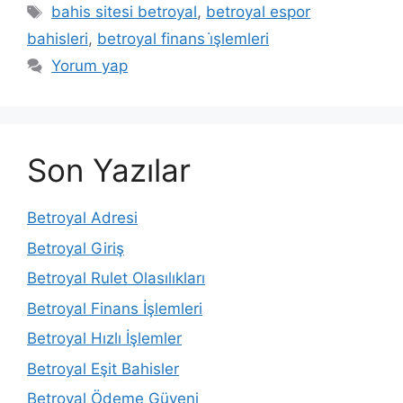
Etiketler
bahis sitesi betroyal
,
betroyal espor
bahisleri
,
betroyal finans i̇şlemleri
Yorum yap
Son Yazılar
Betroyal Adresi
Betroyal Giriş
Betroyal Rulet Olasılıkları
Betroyal Finans İşlemleri
Betroyal Hızlı İşlemler
Betroyal Eşit Bahisler
Betroyal Ödeme Güveni