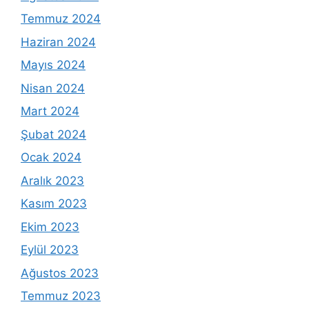
Temmuz 2024
Haziran 2024
Mayıs 2024
Nisan 2024
Mart 2024
Şubat 2024
Ocak 2024
Aralık 2023
Kasım 2023
Ekim 2023
Eylül 2023
Ağustos 2023
Temmuz 2023