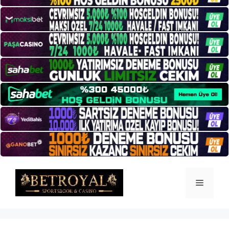
İçeriğe
atla
Menü