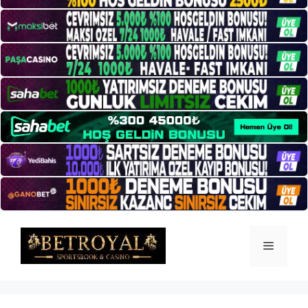
İçeriğe
atla
Menü