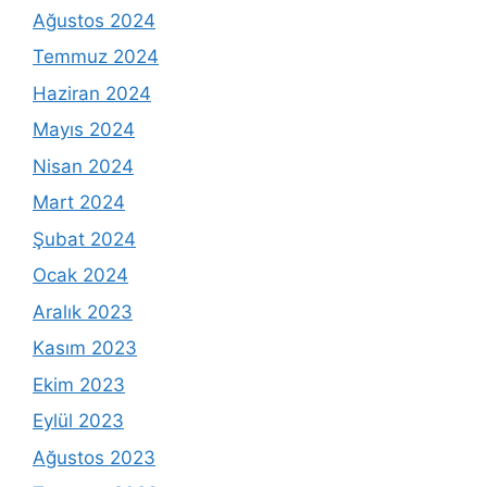
Ağustos 2024
Temmuz 2024
Haziran 2024
Mayıs 2024
Nisan 2024
Mart 2024
Şubat 2024
Ocak 2024
Aralık 2023
Kasım 2023
Ekim 2023
Eylül 2023
Ağustos 2023