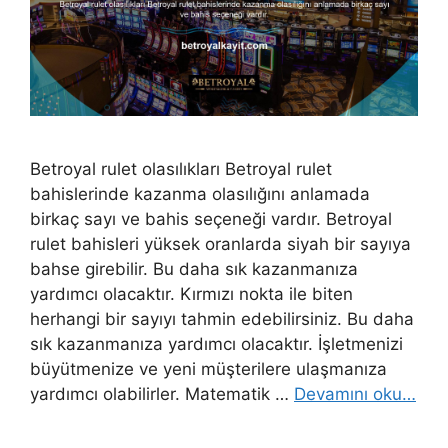
Betroyal rulet olasılıkları Betroyal rulet
bahislerinde kazanma olasılığını anlamada
birkaç sayı ve bahis seçeneği vardır. Betroyal
rulet bahisleri yüksek oranlarda siyah bir sayıya
bahse girebilir. Bu daha sık kazanmanıza
yardımcı olacaktır. Kırmızı nokta ile biten
herhangi bir sayıyı tahmin edebilirsiniz. Bu daha
sık kazanmanıza yardımcı olacaktır. İşletmenizi
büyütmenize ve yeni müşterilere ulaşmanıza
yardımcı olabilirler. Matematik …
Devamını oku…