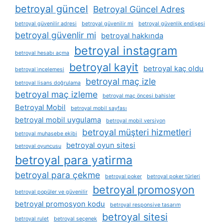
betroyal güncel
Betroyal Güncel Adres
betroyal güvenilir adresi
betroyal güvenilir mi
betroyal güvenlik endişesi
betroyal güvenlir mi
betroyal hakkında
betroyal instagram
betroyal hesabı açma
betroyal kayit
betroyal kaç oldu
betroyal i̇ncelemesi
betroyal maç izle
betroyal lisans doğrulama
betroyal maç izleme
betroyal maç öncesi bahisler
Betroyal Mobil
betroyal mobil sayfası
betroyal mobil uygulama
betroyal mobil versiyon
betroyal müşteri hizmetleri
betroyal muhasebe ekibi
betroyal oyun sitesi
betroyal oyuncusu
betroyal para yatirma
betroyal para çekme
betroyal poker
betroyal poker türleri
betroyal promosyon
betroyal popüler ve güvenilir
betroyal promosyon kodu
betroyal responsive tasarım
betroyal sitesi
betroyal rulet
betroyal seçenek