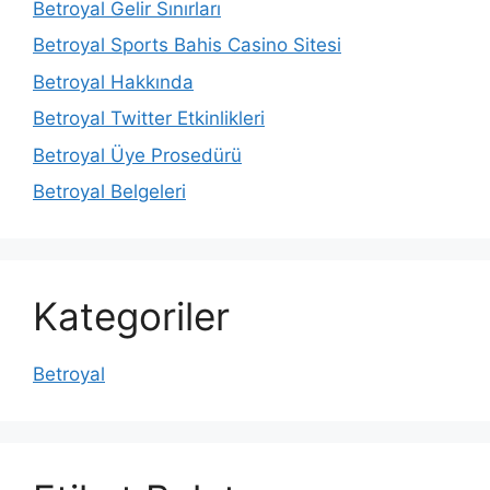
Betroyal Gelir Sınırları
Betroyal Sports Bahis Casino Sitesi
Betroyal Hakkında
Betroyal Twitter Etkinlikleri
Betroyal Üye Prosedürü
Betroyal Belgeleri
Kategoriler
Betroyal