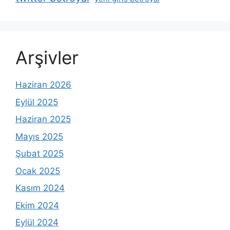
Arşivler
Haziran 2026
Eylül 2025
Haziran 2025
Mayıs 2025
Şubat 2025
Ocak 2025
Kasım 2024
Ekim 2024
Eylül 2024