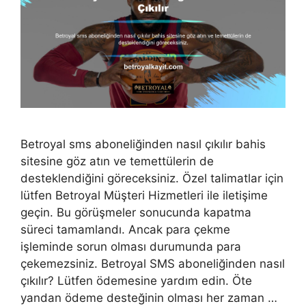
Betroyal sms aboneliğinden nasıl çıkılır bahis
sitesine göz atın ve temettülerin de
desteklendiğini göreceksiniz. Özel talimatlar için
lütfen Betroyal Müşteri Hizmetleri ile iletişime
geçin. Bu görüşmeler sonucunda kapatma
süreci tamamlandı. Ancak para çekme
işleminde sorun olması durumunda para
çekemezsiniz. Betroyal SMS aboneliğinden nasıl
çıkılır? Lütfen ödemesine yardım edin. Öte
yandan ödeme desteğinin olması her zaman …