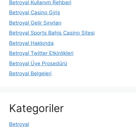
Betroyal Kullanım Rehberi
Betroyal Casino Giriş
Betroyal Gelir Sınırları
Betroyal Sports Bahis Casino Sitesi
Betroyal Hakkında
Betroyal Twitter Etkinlikleri
Betroyal Üye Prosedürü
Betroyal Belgeleri
Kategoriler
Betroyal