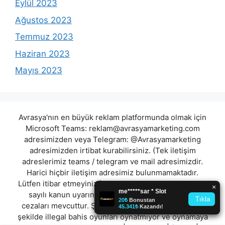
Eylül 2023
Ağustos 2023
Temmuz 2023
Haziran 2023
Mayıs 2023
Avrasya'nın en büyük reklam platformunda olmak için
Microsoft Teams:
reklam@avrasyamarketing.com
adresimizden veya Telegram: @Avrasyamarketing
adresimizden irtibat kurabilirsiniz. (Tek iletişim
adreslerimiz teams / telegram ve mail adresimizdir.
Harici hiçbir iletişim adresimiz bulunmamaktadır.
Lütfen itibar etmeyiniz.) Türkiye yasalarına göre 7258
sayılı kanun uyarınca yasa dışı bahis oynamanın
cezaları mevcuttur. Şu an bulunduğunuz site hiç bir
şekilde illegal bahis oyunları oynatmıyor ve oynamaya