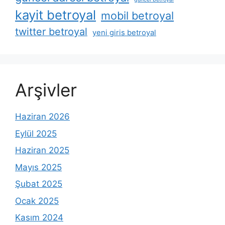
kayit betroyal
mobil betroyal
twitter betroyal
yeni giris betroyal
Arşivler
Haziran 2026
Eylül 2025
Haziran 2025
Mayıs 2025
Şubat 2025
Ocak 2025
Kasım 2024