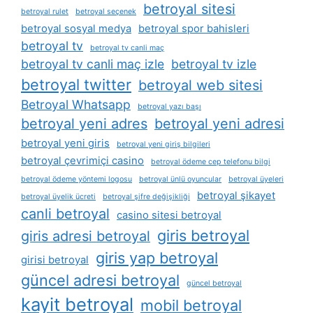
betroyal sitesi
betroyal rulet
betroyal seçenek
betroyal sosyal medya
betroyal spor bahisleri
betroyal tv
betroyal tv canli maç
betroyal tv canli maç izle
betroyal tv izle
betroyal twitter
betroyal web sitesi
Betroyal Whatsapp
betroyal yazı başı
betroyal yeni adres
betroyal yeni adresi
betroyal yeni giris
betroyal yeni giriş bilgileri
betroyal çevrimiçi casino
betroyal ödeme cep telefonu bilgi
betroyal ödeme yöntemi logosu
betroyal ünlü oyuncular
betroyal üyeleri
betroyal şikayet
betroyal üyelik ücreti
betroyal şifre değişikliği
canli betroyal
casino sitesi betroyal
giris betroyal
giris adresi betroyal
giris yap betroyal
girisi betroyal
güncel adresi betroyal
güncel betroyal
kayit betroyal
mobil betroyal