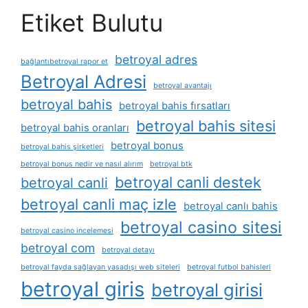
Etiket Bulutu
betroyal adres
bağlantıbetroyal rapor et
Betroyal Adresi
betroyal avantajı
betroyal bahis
betroyal bahis fırsatları
betroyal bahis sitesi
betroyal bahis oranları
betroyal bonus
betroyal bahis şirketleri
betroyal bonus nedir ve nasıl alırım
betroyal btk
betroyal canli destek
betroyal canli
betroyal canli maç izle
betroyal canlı bahis
betroyal casino sitesi
betroyal casino incelemesi
betroyal com
betroyal detayı
betroyal fayda sağlayan yasadışı web siteleri
betroyal futbol bahisleri
betroyal giris
betroyal girisi