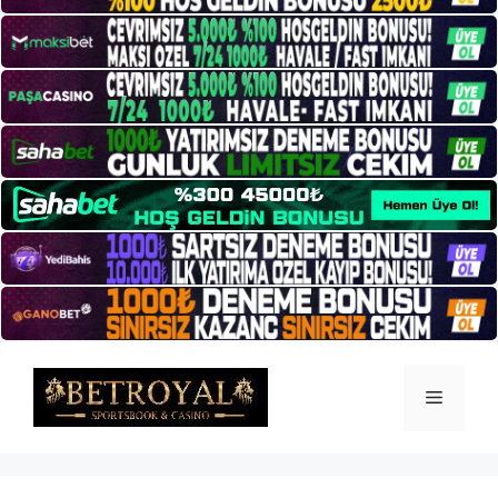
İçeriğe
atla
Menü