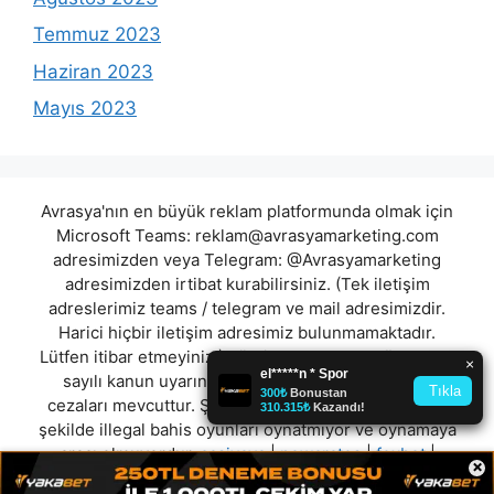
Temmuz 2023
Haziran 2023
Mayıs 2023
Avrasya'nın en büyük reklam platformunda olmak için
Microsoft Teams:
reklam@avrasyamarketing.com
adresimizden veya Telegram: @Avrasyamarketing
adresimizden irtibat kurabilirsiniz. (Tek iletişim
adreslerimiz teams / telegram ve mail adresimizdir.
Harici hiçbir iletişim adresimiz bulunmamaktadır.
Lütfen itibar etmeyiniz.) Türkiye yasalarına göre 7258
sayılı kanun uyarınca yasa dışı bahis oynamanın
cezaları mevcuttur. Şu an bulunduğunuz site hiç bir
şekilde illegal bahis oyunları oynatmıyor ve oynamaya
aracı olmuyordur.
casivava
|
newcratos
|
foxbet
|
×
turbobahis
|
nesilbet
|
bettogoal
|
betsport
|
asobahis