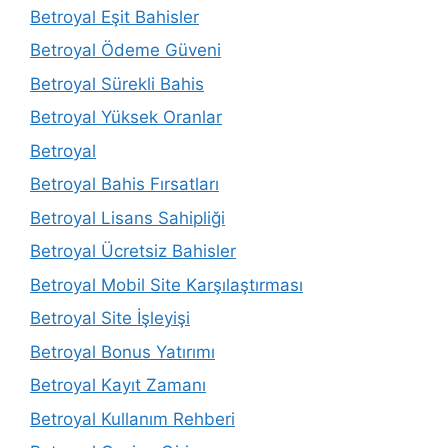
Betroyal Eşit Bahisler
Betroyal Ödeme Güveni
Betroyal Sürekli Bahis
Betroyal Yüksek Oranlar
Betroyal
Betroyal Bahis Fırsatları
Betroyal Lisans Sahipliği
Betroyal Ücretsiz Bahisler
Betroyal Mobil Site Karşılaştırması
Betroyal Site İşleyişi
Betroyal Bonus Yatırımı
Betroyal Kayıt Zamanı
Betroyal Kullanım Rehberi