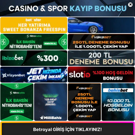
×
Betroyal GİRİŞ İÇİN TIKLAYINIZ!