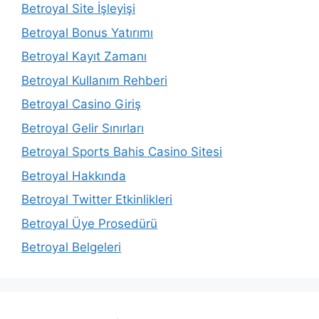
Betroyal Site İşleyişi
Betroyal Bonus Yatırımı
Betroyal Kayıt Zamanı
Betroyal Kullanım Rehberi
Betroyal Casino Giriş
Betroyal Gelir Sınırları
Betroyal Sports Bahis Casino Sitesi
Betroyal Hakkında
Betroyal Twitter Etkinlikleri
Betroyal Üye Prosedürü
Betroyal Belgeleri