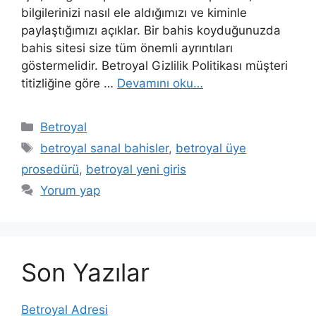
bilgilerinizi nasıl ele aldığımızı ve kiminle
paylaştığımızı açıklar. Bir bahis koyduğunuzda
bahis sitesi size tüm önemli ayrıntıları
göstermelidir. Betroyal Gizlilik Politikası müşteri
titizliğine göre …
Devamını oku…
Kategoriler
Betroyal
Etiketler
betroyal sanal bahisler
,
betroyal üye
prosedürü
,
betroyal yeni giris
Yorum yap
Son Yazılar
Betroyal Adresi