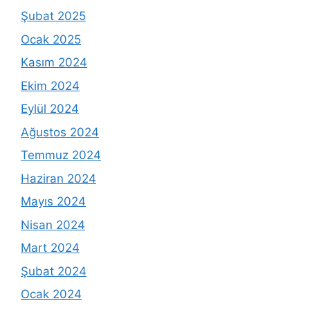
Şubat 2025
Ocak 2025
Kasım 2024
Ekim 2024
Eylül 2024
Ağustos 2024
Temmuz 2024
Haziran 2024
Mayıs 2024
Nisan 2024
Mart 2024
Şubat 2024
Ocak 2024