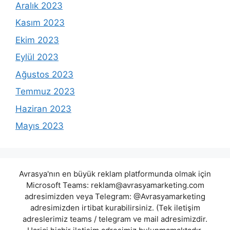
Aralık 2023
Kasım 2023
Ekim 2023
Eylül 2023
Ağustos 2023
Temmuz 2023
Haziran 2023
Mayıs 2023
Avrasya'nın en büyük reklam platformunda olmak için
Microsoft Teams:
reklam@avrasyamarketing.com
adresimizden veya Telegram: @Avrasyamarketing
adresimizden irtibat kurabilirsiniz. (Tek iletişim
adreslerimiz teams / telegram ve mail adresimizdir.