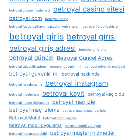
betroyal casino sitesi
betroyal casino incelemesi
betroyal com
betroyal detayı
betroyal fayda sağlayan yasadışı web siteleri
betroyal futbol bahisleri
betroyal giris
betroyal girisi
betroyal giriş adresi
betroyal giriş bilgi
betroyal güncel
Betroyal Güncel Adres
betroyal güvenilir adresi
betroyal güvenilir mi
betroyal güvenlik endişesi
betroyal güvenlir mi
betroyal hakkında
betroyal instagram
betroyal hesabı açma
betroyal kayit
betroyal kaç oldu
betroyal i̇ncelemesi
betroyal maç izle
betroyal lisans doğrulama
betroyal maç izleme
betroyal maç öncesi bahisler
Betroyal Mobil
betroyal mobil sayfası
betroyal mobil uygulama
betroyal mobil versiyon
betroyal müşteri hizmetleri
betroyal muhasebe ekibi