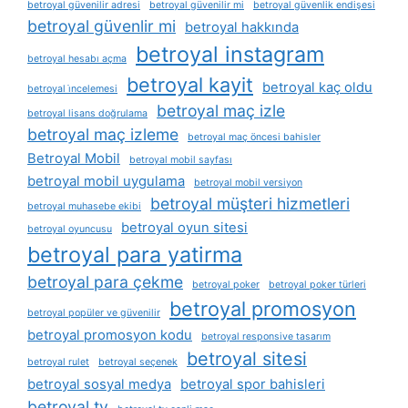
betroyal güvenilir adresi
betroyal güvenilir mi
betroyal güvenlik endişesi
betroyal güvenlir mi
betroyal hakkında
betroyal instagram
betroyal hesabı açma
betroyal kayit
betroyal kaç oldu
betroyal i̇ncelemesi
betroyal maç izle
betroyal lisans doğrulama
betroyal maç izleme
betroyal maç öncesi bahisler
Betroyal Mobil
betroyal mobil sayfası
betroyal mobil uygulama
betroyal mobil versiyon
betroyal müşteri hizmetleri
betroyal muhasebe ekibi
betroyal oyun sitesi
betroyal oyuncusu
betroyal para yatirma
betroyal para çekme
betroyal poker
betroyal poker türleri
betroyal promosyon
betroyal popüler ve güvenilir
betroyal promosyon kodu
betroyal responsive tasarım
betroyal sitesi
betroyal rulet
betroyal seçenek
betroyal sosyal medya
betroyal spor bahisleri
betroyal tv