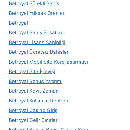
Betroyal Sürekli Bahis
Betroyal Yüksek Oranlar
Betroyal
Betroyal Bahis Fırsatları
Betroyal Lisans Sahipliği
Betroyal Ücretsiz Bahisler
Betroyal Mobil Site Karşılaştırması
Betroyal Site İşleyişi
Betroyal Bonus Yatırımı
Betroyal Kayıt Zamanı
Betroyal Kullanım Rehberi
Betroyal Casino Giriş
Betroyal Gelir Sınırları
Betroyal Sports Bahis Casino Sitesi