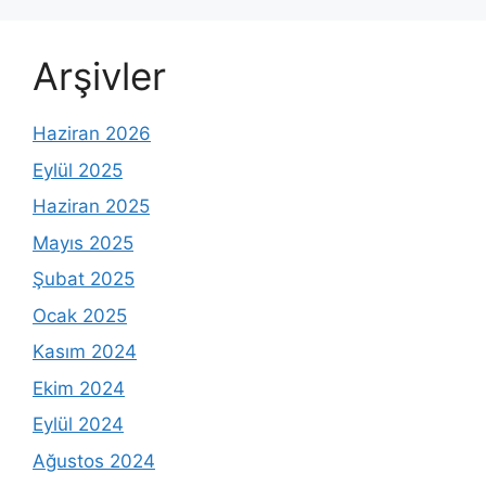
Arşivler
Haziran 2026
Eylül 2025
Haziran 2025
Mayıs 2025
Şubat 2025
Ocak 2025
Kasım 2024
Ekim 2024
Eylül 2024
Ağustos 2024