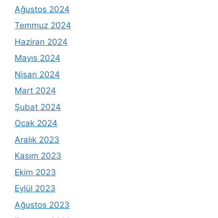
Ağustos 2024
Temmuz 2024
Haziran 2024
Mayıs 2024
Nisan 2024
Mart 2024
Şubat 2024
Ocak 2024
Aralık 2023
Kasım 2023
Ekim 2023
Eylül 2023
Ağustos 2023