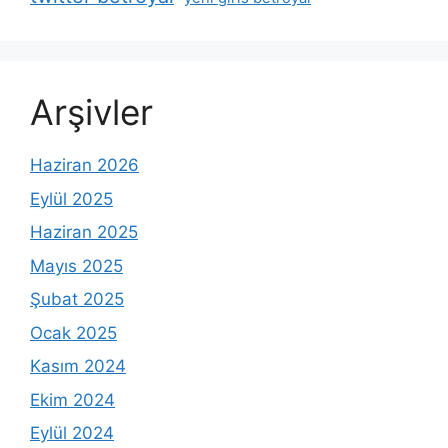
Arşivler
Haziran 2026
Eylül 2025
Haziran 2025
Mayıs 2025
Şubat 2025
Ocak 2025
Kasım 2024
Ekim 2024
Eylül 2024