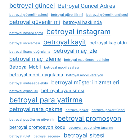
betroyal güncel
Betroyal Güncel Adres
betroyal güvenilir adresi
betroyal güvenilir mi
betroyal güvenlik endişesi
betroyal güvenlir mi
betroyal hakkında
betroyal instagram
betroyal hesabı açma
betroyal kayit
betroyal kaç oldu
betroyal i̇ncelemesi
betroyal maç izle
betroyal lisans doğrulama
betroyal maç izleme
betroyal maç öncesi bahisler
Betroyal Mobil
betroyal mobil sayfası
betroyal mobil uygulama
betroyal mobil versiyon
betroyal müşteri hizmetleri
betroyal muhasebe ekibi
betroyal oyun sitesi
betroyal oyuncusu
betroyal para yatirma
betroyal para çekme
betroyal poker
betroyal poker türleri
betroyal promosyon
betroyal popüler ve güvenilir
betroyal promosyon kodu
betroyal responsive tasarım
betroyal sitesi
betroyal rulet
betroyal seçenek