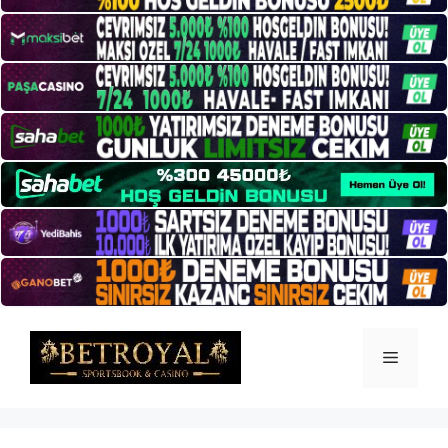
İçeriğe
atla
Menü