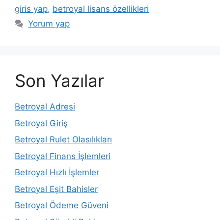
giris yap
,
betroyal lisans özellikleri
Yorum yap
Son Yazılar
Betroyal Adresi
Betroyal Giriş
Betroyal Rulet Olasılıkları
Betroyal Finans İşlemleri
Betroyal Hızlı İşlemler
Betroyal Eşit Bahisler
Betroyal Ödeme Güveni