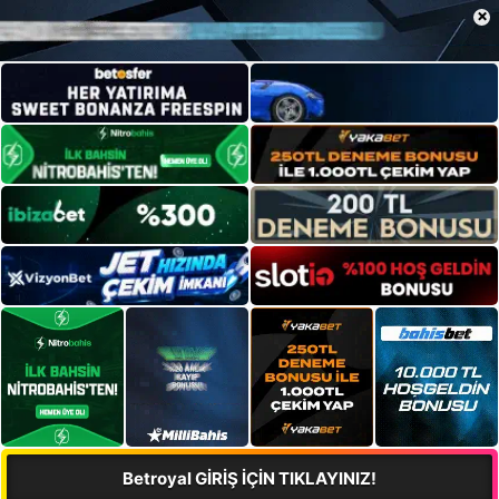
×
Betroyal GİRİŞ İÇİN TIKLAYINIZ!