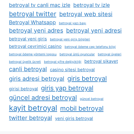
betroyal tv canli maç izle
betroyal tv izle
betroyal twitter
betroyal web sitesi
Betroyal Whatsapp
betroyal yazı başı
betroyal yeni adres
betroyal yeni adresi
betroyal yeni giris
betroyal yeni giriş bilgileri
betroyal çevrimiçi casino
betroyal ödeme cep telefonu bilgi
betroyal ödeme yöntemi logosu
betroyal ünlü oyuncular
betroyal üyeleri
betroyal şikayet
betroyal üyelik ücreti
betroyal şifre değişikliği
canli betroyal
casino sitesi betroyal
giris betroyal
giris adresi betroyal
giris yap betroyal
girisi betroyal
güncel adresi betroyal
güncel betroyal
kayit betroyal
mobil betroyal
twitter betroyal
yeni giris betroyal