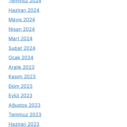
Temmuz 2024
Haziran 2024
Mayıs 2024
Nisan 2024
Mart 2024
Şubat 2024
Ocak 2024
Aralık 2023
Kasım 2023
Ekim 2023
Eylül 2023
Ağustos 2023
Temmuz 2023
Haziran 2023