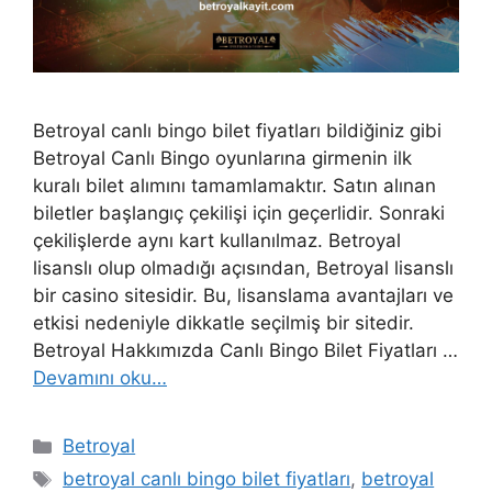
Betroyal canlı bingo bilet fiyatları bildiğiniz gibi
Betroyal Canlı Bingo oyunlarına girmenin ilk
kuralı bilet alımını tamamlamaktır. Satın alınan
biletler başlangıç ​​çekilişi için geçerlidir. Sonraki
çekilişlerde aynı kart kullanılmaz. Betroyal
lisanslı olup olmadığı açısından, Betroyal lisanslı
bir casino sitesidir. Bu, lisanslama avantajları ve
etkisi nedeniyle dikkatle seçilmiş bir sitedir.
Betroyal Hakkımızda Canlı Bingo Bilet Fiyatları …
Devamını oku…
Kategoriler
Betroyal
Etiketler
betroyal canlı bingo bilet fiyatları
,
betroyal