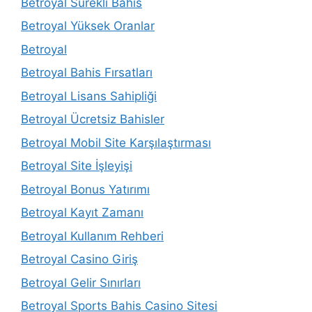
Betroyal Sürekli Bahis
Betroyal Yüksek Oranlar
Betroyal
Betroyal Bahis Fırsatları
Betroyal Lisans Sahipliği
Betroyal Ücretsiz Bahisler
Betroyal Mobil Site Karşılaştırması
Betroyal Site İşleyişi
Betroyal Bonus Yatırımı
Betroyal Kayıt Zamanı
Betroyal Kullanım Rehberi
Betroyal Casino Giriş
Betroyal Gelir Sınırları
Betroyal Sports Bahis Casino Sitesi