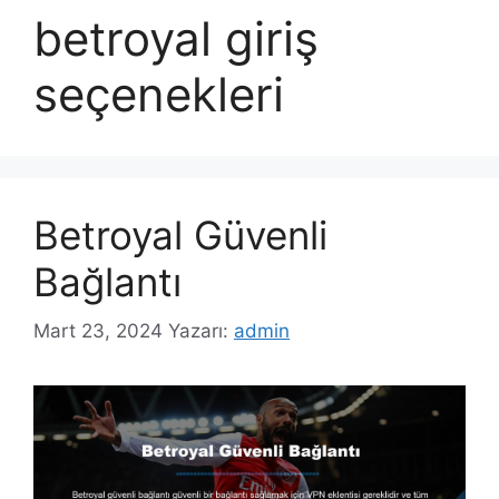
betroyal giriş
seçenekleri
Betroyal Güvenli
Bağlantı
Mart 23, 2024
Yazarı:
admin