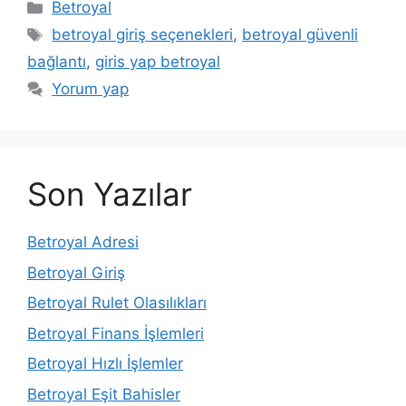
Kategoriler
Betroyal
Etiketler
betroyal giriş seçenekleri
,
betroyal güvenli
bağlantı
,
giris yap betroyal
Yorum yap
Son Yazılar
Betroyal Adresi
Betroyal Giriş
Betroyal Rulet Olasılıkları
Betroyal Finans İşlemleri
Betroyal Hızlı İşlemler
Betroyal Eşit Bahisler