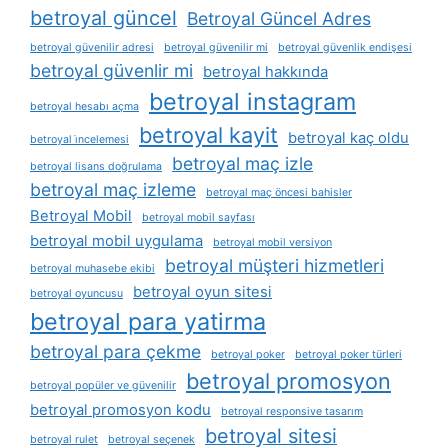
betroyal güncel
Betroyal Güncel Adres
betroyal güvenilir adresi
betroyal güvenilir mi
betroyal güvenlik endişesi
betroyal güvenlir mi
betroyal hakkında
betroyal instagram
betroyal hesabı açma
betroyal kayit
betroyal kaç oldu
betroyal i̇ncelemesi
betroyal maç izle
betroyal lisans doğrulama
betroyal maç izleme
betroyal maç öncesi bahisler
Betroyal Mobil
betroyal mobil sayfası
betroyal mobil uygulama
betroyal mobil versiyon
betroyal müşteri hizmetleri
betroyal muhasebe ekibi
betroyal oyun sitesi
betroyal oyuncusu
betroyal para yatirma
betroyal para çekme
betroyal poker
betroyal poker türleri
betroyal promosyon
betroyal popüler ve güvenilir
betroyal promosyon kodu
betroyal responsive tasarım
betroyal sitesi
betroyal rulet
betroyal seçenek