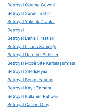
Betroyal Ödeme Güveni
Betroyal Sürekli Bahis
Betroyal Yüksek Oranlar
Betroyal
Betroyal Bahis Fırsatları
Betroyal Lisans Sahipliği
Betroyal Ücretsiz Bahisler
Betroyal Mobil Site Karşılaştırması
Betroyal Site İşleyişi
Betroyal Bonus Yatırımı
Betroyal Kayıt Zamanı
Betroyal Kullanım Rehberi
Betroyal Casino Giriş