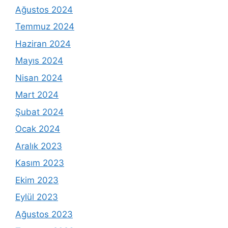
Ağustos 2024
Temmuz 2024
Haziran 2024
Mayıs 2024
Nisan 2024
Mart 2024
Şubat 2024
Ocak 2024
Aralık 2023
Kasım 2023
Ekim 2023
Eylül 2023
Ağustos 2023