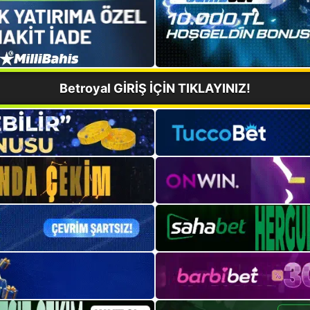
Betroyal GİRİŞ İÇİN TIKLAYINIZ!