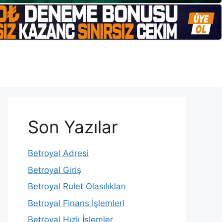
Son Yazılar
Betroyal Adresi
Betroyal Giriş
Betroyal Rulet Olasılıkları
Betroyal Finans İşlemleri
Betroyal Hızlı İşlemler