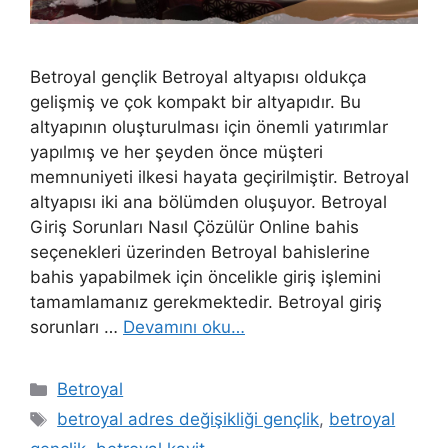
Betroyal gençlik Betroyal altyapısı oldukça
gelişmiş ve çok kompakt bir altyapıdır. Bu
altyapının oluşturulması için önemli yatırımlar
yapılmış ve her şeyden önce müşteri
memnuniyeti ilkesi hayata geçirilmiştir. Betroyal
altyapısı iki ana bölümden oluşuyor. Betroyal
Giriş Sorunları Nasıl Çözülür Online bahis
seçenekleri üzerinden Betroyal bahislerine
bahis yapabilmek için öncelikle giriş işlemini
tamamlamanız gerekmektedir. Betroyal giriş
sorunları …
Devamını oku…
Kategoriler
Betroyal
Etiketler
betroyal adres değişikliği gençlik
,
betroyal