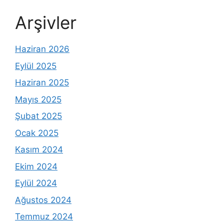
Arşivler
Haziran 2026
Eylül 2025
Haziran 2025
Mayıs 2025
Şubat 2025
Ocak 2025
Kasım 2024
Ekim 2024
Eylül 2024
Ağustos 2024
Temmuz 2024