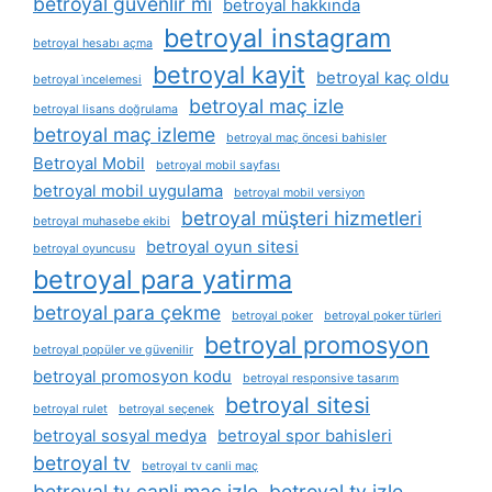
betroyal güvenlir mi
betroyal hakkında
betroyal instagram
betroyal hesabı açma
betroyal kayit
betroyal kaç oldu
betroyal i̇ncelemesi
betroyal maç izle
betroyal lisans doğrulama
betroyal maç izleme
betroyal maç öncesi bahisler
Betroyal Mobil
betroyal mobil sayfası
betroyal mobil uygulama
betroyal mobil versiyon
betroyal müşteri hizmetleri
betroyal muhasebe ekibi
betroyal oyun sitesi
betroyal oyuncusu
betroyal para yatirma
betroyal para çekme
betroyal poker
betroyal poker türleri
betroyal promosyon
betroyal popüler ve güvenilir
betroyal promosyon kodu
betroyal responsive tasarım
betroyal sitesi
betroyal rulet
betroyal seçenek
betroyal sosyal medya
betroyal spor bahisleri
betroyal tv
betroyal tv canli maç
betroyal tv canli maç izle
betroyal tv izle