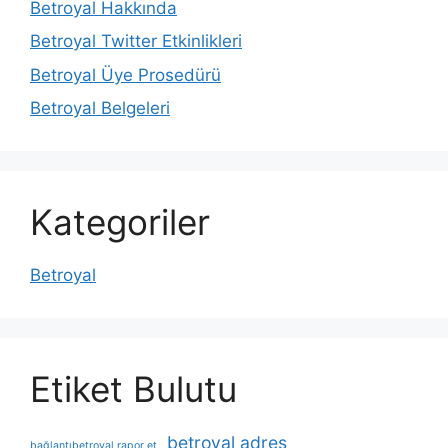
Betroyal Hakkında
Betroyal Twitter Etkinlikleri
Betroyal Üye Prosedürü
Betroyal Belgeleri
Kategoriler
Betroyal
Etiket Bulutu
betroyal adres
bağlantıbetroyal rapor et