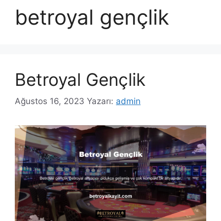
betroyal gençlik
Betroyal Gençlik
Ağustos 16, 2023
Yazarı:
admin