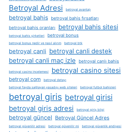
Betroyal Adresi
betroyal avantajı
betroyal bahis
betroyal bahis fırsatları
betroyal bahis sitesi
betroyal bahis oranları
betroyal bonus
betroyal bahis şirketleri
betroyal bonus nedir ve nasıl alırım
betroyal btk
betroyal canli destek
betroyal canli
betroyal canli maç izle
betroyal canlı bahis
betroyal casino sitesi
betroyal casino incelemesi
betroyal com
betroyal detayı
betroyal fayda sağlayan yasadışı web siteleri
betroyal futbol bahisleri
betroyal giris
betroyal girisi
betroyal giriş adresi
betroyal giriş bilgi
betroyal güncel
Betroyal Güncel Adres
betroyal güvenilir adresi
betroyal güvenilir mi
betroyal güvenlik endişesi