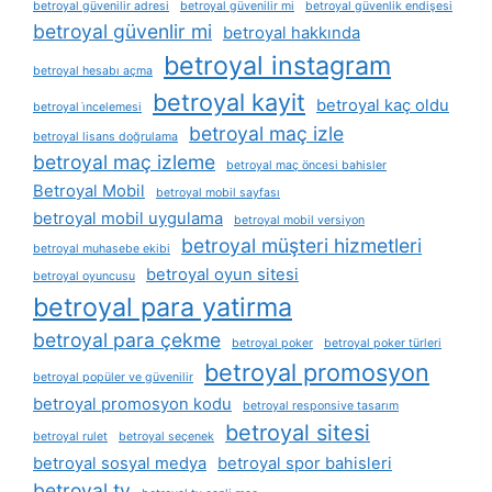
betroyal güvenilir adresi
betroyal güvenilir mi
betroyal güvenlik endişesi
betroyal güvenlir mi
betroyal hakkında
betroyal instagram
betroyal hesabı açma
betroyal kayit
betroyal kaç oldu
betroyal i̇ncelemesi
betroyal maç izle
betroyal lisans doğrulama
betroyal maç izleme
betroyal maç öncesi bahisler
Betroyal Mobil
betroyal mobil sayfası
betroyal mobil uygulama
betroyal mobil versiyon
betroyal müşteri hizmetleri
betroyal muhasebe ekibi
betroyal oyun sitesi
betroyal oyuncusu
betroyal para yatirma
betroyal para çekme
betroyal poker
betroyal poker türleri
betroyal promosyon
betroyal popüler ve güvenilir
betroyal promosyon kodu
betroyal responsive tasarım
betroyal sitesi
betroyal rulet
betroyal seçenek
betroyal sosyal medya
betroyal spor bahisleri
betroyal tv