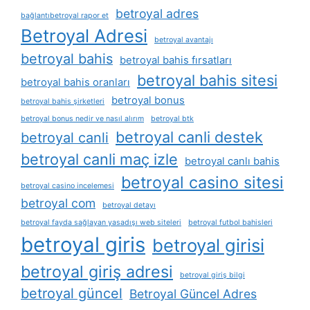
betroyal adres
bağlantıbetroyal rapor et
Betroyal Adresi
betroyal avantajı
betroyal bahis
betroyal bahis fırsatları
betroyal bahis sitesi
betroyal bahis oranları
betroyal bonus
betroyal bahis şirketleri
betroyal bonus nedir ve nasıl alırım
betroyal btk
betroyal canli destek
betroyal canli
betroyal canli maç izle
betroyal canlı bahis
betroyal casino sitesi
betroyal casino incelemesi
betroyal com
betroyal detayı
betroyal fayda sağlayan yasadışı web siteleri
betroyal futbol bahisleri
betroyal giris
betroyal girisi
betroyal giriş adresi
betroyal giriş bilgi
betroyal güncel
Betroyal Güncel Adres