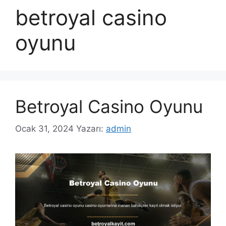
betroyal casino
oyunu
Betroyal Casino Oyunu
Ocak 31, 2024
Yazarı:
admin