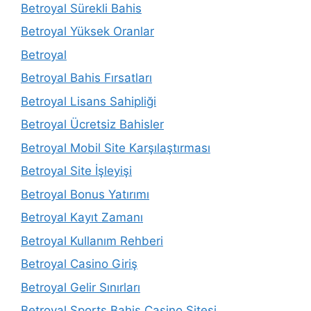
Betroyal Sürekli Bahis
Betroyal Yüksek Oranlar
Betroyal
Betroyal Bahis Fırsatları
Betroyal Lisans Sahipliği
Betroyal Ücretsiz Bahisler
Betroyal Mobil Site Karşılaştırması
Betroyal Site İşleyişi
Betroyal Bonus Yatırımı
Betroyal Kayıt Zamanı
Betroyal Kullanım Rehberi
Betroyal Casino Giriş
Betroyal Gelir Sınırları
Betroyal Sports Bahis Casino Sitesi