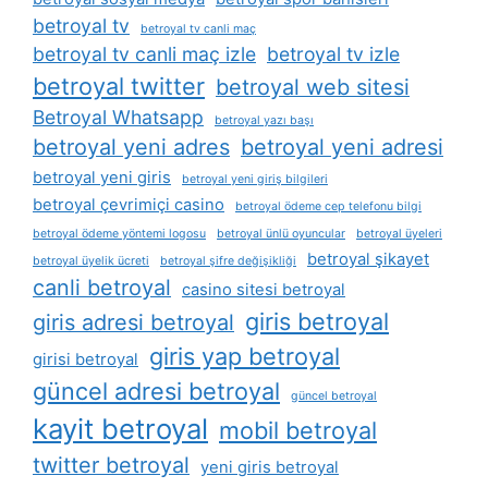
betroyal tv
betroyal tv canli maç
betroyal tv canli maç izle
betroyal tv izle
betroyal twitter
betroyal web sitesi
Betroyal Whatsapp
betroyal yazı başı
betroyal yeni adres
betroyal yeni adresi
betroyal yeni giris
betroyal yeni giriş bilgileri
betroyal çevrimiçi casino
betroyal ödeme cep telefonu bilgi
betroyal ödeme yöntemi logosu
betroyal ünlü oyuncular
betroyal üyeleri
betroyal şikayet
betroyal üyelik ücreti
betroyal şifre değişikliği
canli betroyal
casino sitesi betroyal
giris betroyal
giris adresi betroyal
giris yap betroyal
girisi betroyal
güncel adresi betroyal
güncel betroyal
kayit betroyal
mobil betroyal
twitter betroyal
yeni giris betroyal