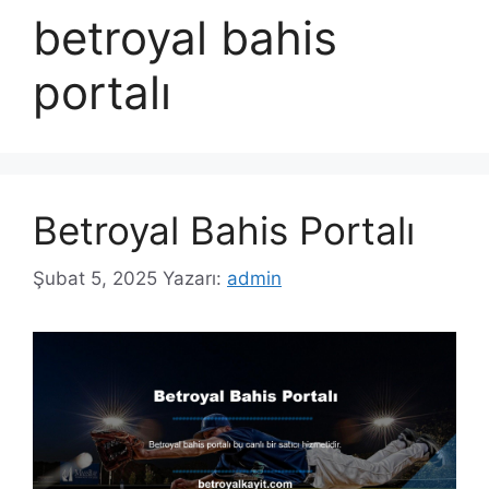
betroyal bahis
portalı
Betroyal Bahis Portalı
Şubat 5, 2025
Yazarı:
admin