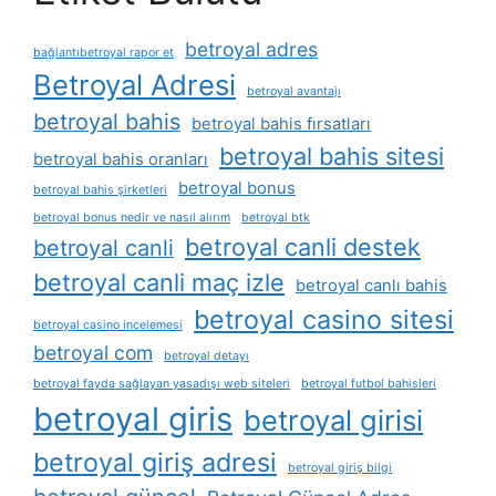
betroyal adres
bağlantıbetroyal rapor et
Betroyal Adresi
betroyal avantajı
betroyal bahis
betroyal bahis fırsatları
betroyal bahis sitesi
betroyal bahis oranları
betroyal bonus
betroyal bahis şirketleri
betroyal bonus nedir ve nasıl alırım
betroyal btk
betroyal canli destek
betroyal canli
betroyal canli maç izle
betroyal canlı bahis
betroyal casino sitesi
betroyal casino incelemesi
betroyal com
betroyal detayı
betroyal fayda sağlayan yasadışı web siteleri
betroyal futbol bahisleri
betroyal giris
betroyal girisi
betroyal giriş adresi
betroyal giriş bilgi