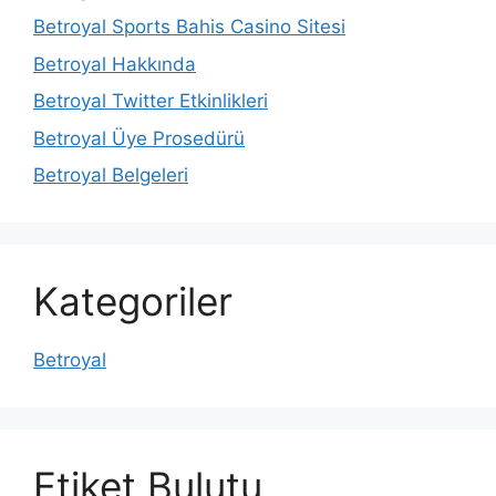
Betroyal Sports Bahis Casino Sitesi
Betroyal Hakkında
Betroyal Twitter Etkinlikleri
Betroyal Üye Prosedürü
Betroyal Belgeleri
Kategoriler
Betroyal
Etiket Bulutu