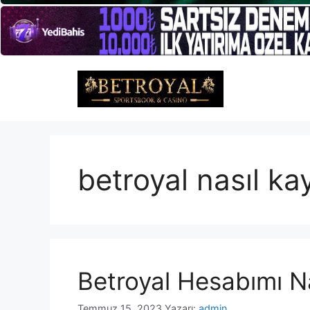
İçeriğe
atla
betroyal nasıl ka
Betroyal Hesabımı Na
Temmuz 15, 2023
Yazarı:
admin