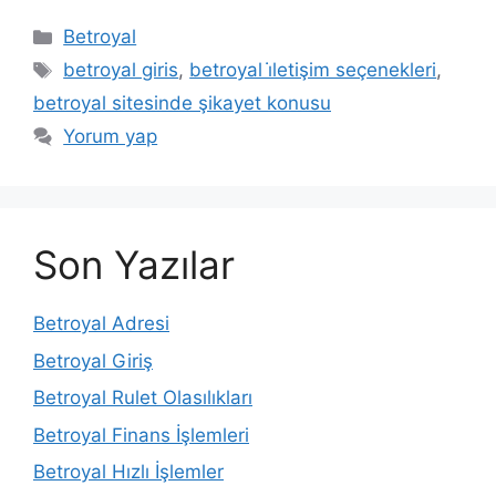
Kategoriler
Betroyal
Etiketler
betroyal giris
,
betroyal i̇letişim seçenekleri
,
betroyal sitesinde şikayet konusu
Yorum yap
Son Yazılar
Betroyal Adresi
Betroyal Giriş
Betroyal Rulet Olasılıkları
Betroyal Finans İşlemleri
Betroyal Hızlı İşlemler