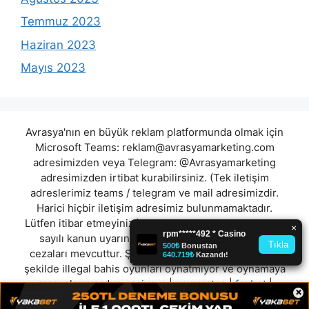
Temmuz 2023
Haziran 2023
Mayıs 2023
Avrasya'nın en büyük reklam platformunda olmak için
Microsoft Teams:
reklam@avrasyamarketing.com
adresimizden veya Telegram: @Avrasyamarketing
adresimizden irtibat kurabilirsiniz. (Tek iletişim
adreslerimiz teams / telegram ve mail adresimizdir.
Harici hiçbir iletişim adresimiz bulunmamaktadır.
Lütfen itibar etmeyiniz.) Türkiye yasalarına göre 7258
sayılı kanun uyarınca yasa dışı bahis oynamanın
cezaları mevcuttur. Şu an bulunduğunuz site hiç bir
şekilde illegal bahis oyunları oynatmıyor ve oynamaya
aracı olmuyordur.
casivava
|
newcratos
|
foxbet
|
×
turbobahis
|
nesilbet
|
bettogoal
|
betsport
|
asobahis