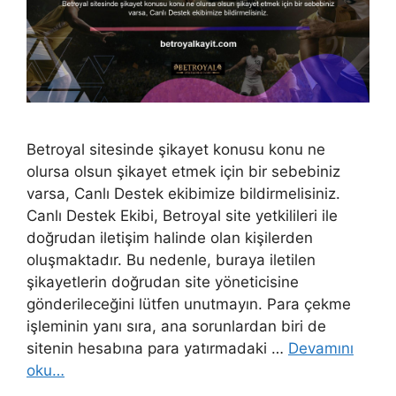
Betroyal sitesinde şikayet konusu konu ne
olursa olsun şikayet etmek için bir sebebiniz
varsa, Canlı Destek ekibimize bildirmelisiniz.
Canlı Destek Ekibi, Betroyal site yetkilileri ile
doğrudan iletişim halinde olan kişilerden
oluşmaktadır. Bu nedenle, buraya iletilen
şikayetlerin doğrudan site yöneticisine
gönderileceğini lütfen unutmayın. Para çekme
işleminin yanı sıra, ana sorunlardan biri de
sitenin hesabına para yatırmadaki …
Devamını
oku…