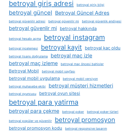
betroyal giriş adresi
betroyal giriş bilgi
betroyal güncel
Betroyal Güncel Adres
betroyal güvenilir adresi
betroyal güvenilir mi
betroyal güvenlik endişesi
betroyal güvenlir mi
betroyal hakkında
betroyal instagram
betroyal hesabı açma
betroyal kayit
betroyal kaç oldu
betroyal i̇ncelemesi
betroyal maç izle
betroyal lisans doğrulama
betroyal maç izleme
betroyal maç öncesi bahisler
Betroyal Mobil
betroyal mobil sayfası
betroyal mobil uygulama
betroyal mobil versiyon
betroyal müşteri hizmetleri
betroyal muhasebe ekibi
betroyal oyun sitesi
betroyal oyuncusu
betroyal para yatirma
betroyal para çekme
betroyal poker
betroyal poker türleri
betroyal promosyon
betroyal popüler ve güvenilir
betroyal promosyon kodu
betroyal responsive tasarım