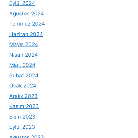
Eylül 2024
Ağustos 2024
Temmuz 2024
Haziran 2024
Mayıs 2024
Nisan 2024
Mart 2024
Şubat 2024
Ocak 2024
Aralık 2023
Kasım 2023
Ekim 2023
Eylül 2023
Ağustos 2023