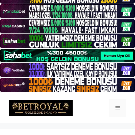
İçeriğe
atla
Menü