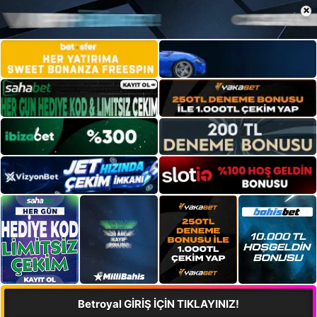
×
Betroyal GİRİŞ İÇİN TIKLAYINIZ!