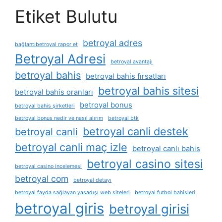
Etiket Bulutu
betroyal adres
bağlantıbetroyal rapor et
Betroyal Adresi
betroyal avantajı
betroyal bahis
betroyal bahis fırsatları
betroyal bahis sitesi
betroyal bahis oranları
betroyal bonus
betroyal bahis şirketleri
betroyal bonus nedir ve nasıl alırım
betroyal btk
betroyal canli destek
betroyal canli
betroyal canli maç izle
betroyal canlı bahis
betroyal casino sitesi
betroyal casino incelemesi
betroyal com
betroyal detayı
betroyal fayda sağlayan yasadışı web siteleri
betroyal futbol bahisleri
betroyal giris
betroyal girisi