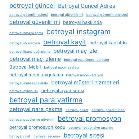
betroyal güncel
Betroyal Güncel Adres
betroyal güvenilir adresi
betroyal güvenilir mi
betroyal güvenlik endişesi
betroyal güvenlir mi
betroyal hakkında
betroyal instagram
betroyal hesabı açma
betroyal kayit
betroyal kaç oldu
betroyal i̇ncelemesi
betroyal maç izle
betroyal lisans doğrulama
betroyal maç izleme
betroyal maç öncesi bahisler
Betroyal Mobil
betroyal mobil sayfası
betroyal mobil uygulama
betroyal mobil versiyon
betroyal müşteri hizmetleri
betroyal muhasebe ekibi
betroyal oyun sitesi
betroyal oyuncusu
betroyal para yatirma
betroyal para çekme
betroyal poker
betroyal poker türleri
betroyal promosyon
betroyal popüler ve güvenilir
betroyal promosyon kodu
betroyal responsive tasarım
betroyal sitesi
betroyal rulet
betroyal seçenek