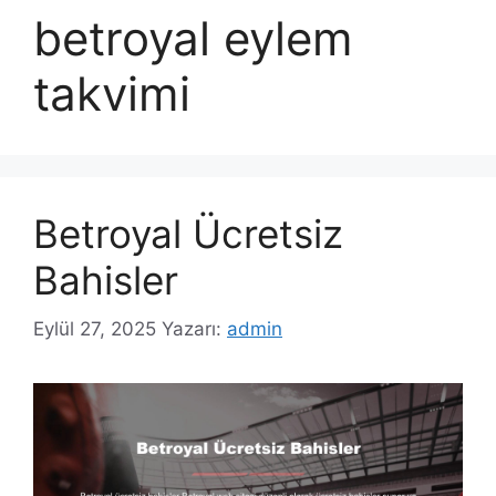
betroyal eylem
takvimi
Betroyal Ücretsiz
Bahisler
Eylül 27, 2025
Yazarı:
admin