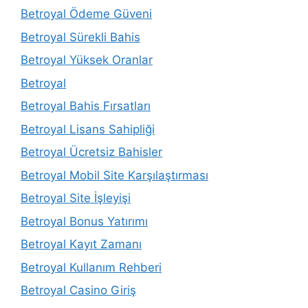
Betroyal Ödeme Güveni
Betroyal Sürekli Bahis
Betroyal Yüksek Oranlar
Betroyal
Betroyal Bahis Fırsatları
Betroyal Lisans Sahipliği
Betroyal Ücretsiz Bahisler
Betroyal Mobil Site Karşılaştırması
Betroyal Site İşleyişi
Betroyal Bonus Yatırımı
Betroyal Kayıt Zamanı
Betroyal Kullanım Rehberi
Betroyal Casino Giriş