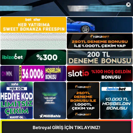
×
Betroyal GİRİŞ İÇİN TIKLAYINIZ!