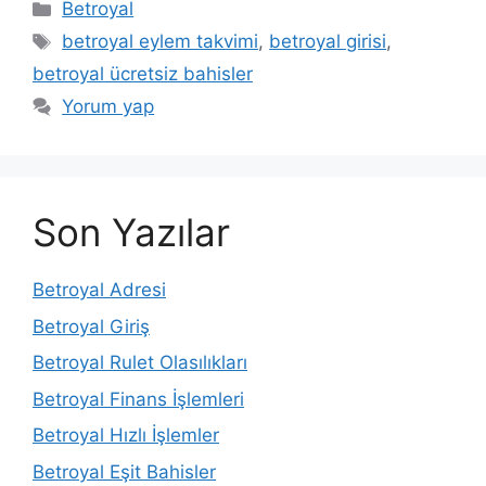
Kategoriler
Betroyal
Etiketler
betroyal eylem takvimi
,
betroyal girisi
,
betroyal ücretsiz bahisler
Yorum yap
Son Yazılar
Betroyal Adresi
Betroyal Giriş
Betroyal Rulet Olasılıkları
Betroyal Finans İşlemleri
Betroyal Hızlı İşlemler
Betroyal Eşit Bahisler