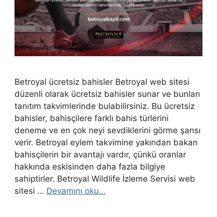
Betroyal ücretsiz bahisler Betroyal web sitesi
düzenli olarak ücretsiz bahisler sunar ve bunları
tanıtım takvimlerinde bulabilirsiniz. Bu ücretsiz
bahisler, bahisçilere farklı bahis türlerini
deneme ve en çok neyi sevdiklerini görme şansı
verir. Betroyal eylem takvimine yakından bakan
bahisçilerin bir avantajı vardır, çünkü oranlar
hakkında eskisinden daha fazla bilgiye
sahiptirler. Betroyal Wildlife İzleme Servisi web
sitesi …
Devamını oku…