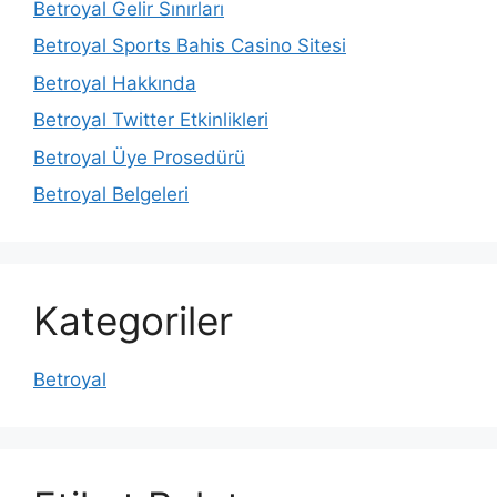
Betroyal Gelir Sınırları
Betroyal Sports Bahis Casino Sitesi
Betroyal Hakkında
Betroyal Twitter Etkinlikleri
Betroyal Üye Prosedürü
Betroyal Belgeleri
Kategoriler
Betroyal