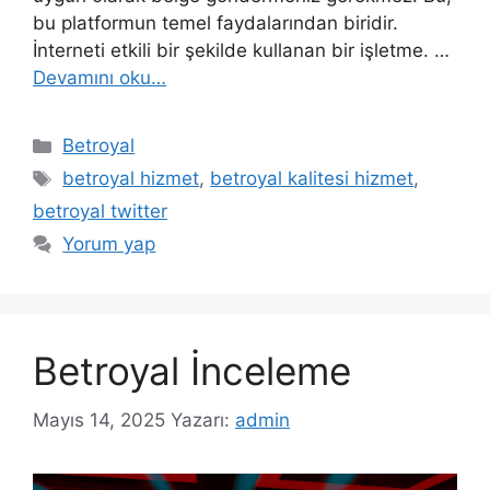
bu platformun temel faydalarından biridir.
İnterneti etkili bir şekilde kullanan bir işletme. …
Devamını oku…
Kategoriler
Betroyal
Etiketler
betroyal hizmet
,
betroyal kalitesi hizmet
,
betroyal twitter
Yorum yap
Betroyal İnceleme
Mayıs 14, 2025
Yazarı:
admin