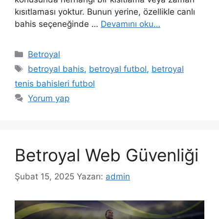
kısıtlaması yoktur. Bunun yerine, özellikle canlı
bahis seçeneğinde …
Devamını oku…
Kategoriler
Betroyal
Etiketler
betroyal bahis
,
betroyal futbol
,
betroyal
tenis bahisleri futbol
Yorum yap
Betroyal Web Güvenliği
Şubat 15, 2025
Yazarı:
admin