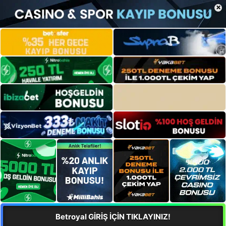
×
Betroyal GİRİŞ İÇİN TIKLAYINIZ!