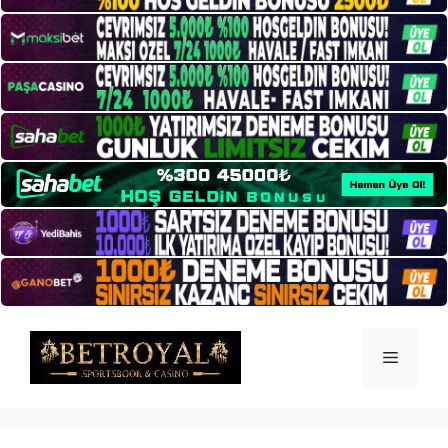
İçeriğe
atla
Menü