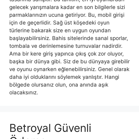
gelecek yarışmalara kadar en son bilgilerle sizi
parmaklarınızın ucuna getiriyor. Bu, mobil girişi
için de geçerlidir. Sağ üst köşedeki oyun
türlerine bakarak size en uygun oyundan
başlayabilirsiniz. Bahis sitelerinde sanal sporlar,
tombala ve derinlemesine turnuvalar nadirdir.
Ama bir kere giriş yapınca çıkış çok zor oluyor,
başka bir dünya gibi. Siz de bu dünyaya girebilir
ve oyunu oynarken eğlenebilirsiniz. Genel olarak
daha iyi olduklarını söylemek yanlıştır. Hangi
bölgede olursanız olun, ona anında aşık
olacaksınız.
Betroyal Güvenli