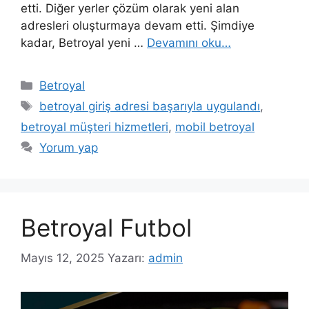
etti. Diğer yerler çözüm olarak yeni alan
adresleri oluşturmaya devam etti. Şimdiye
kadar, Betroyal yeni …
Devamını oku…
Kategoriler
Betroyal
Etiketler
betroyal giriş adresi başarıyla uygulandı
,
betroyal müşteri hizmetleri
,
mobil betroyal
Yorum yap
Betroyal Futbol
Mayıs 12, 2025
Yazarı:
admin