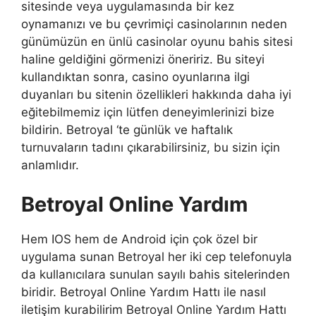
sitesinde veya uygulamasında bir kez
oynamanızı ve bu çevrimiçi casinolarının neden
günümüzün en ünlü casinolar oyunu bahis sitesi
haline geldiğini görmenizi öneririz. Bu siteyi
kullandıktan sonra, casino oyunlarına ilgi
duyanları bu sitenin özellikleri hakkında daha iyi
eğitebilmemiz için lütfen deneyimlerinizi bize
bildirin. Betroyal ‘te günlük ve haftalık
turnuvaların tadını çıkarabilirsiniz, bu sizin için
anlamlıdır.
Betroyal Online Yardım
Hem IOS hem de Android için çok özel bir
uygulama sunan Betroyal her iki cep telefonuyla
da kullanıcılara sunulan sayılı bahis sitelerinden
biridir. Betroyal Online Yardım Hattı ile nasıl
iletişim kurabilirim Betroyal Online Yardım Hattı