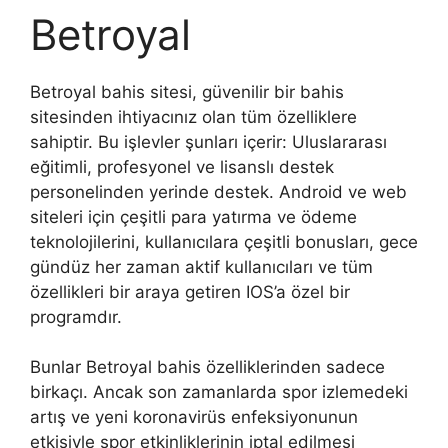
Betroyal
Betroyal bahis sitesi, güvenilir bir bahis
sitesinden ihtiyacınız olan tüm özelliklere
sahiptir. Bu işlevler şunları içerir: Uluslararası
eğitimli, profesyonel ve lisanslı destek
personelinden yerinde destek. Android ve web
siteleri için çeşitli para yatırma ve ödeme
teknolojilerini, kullanıcılara çeşitli bonusları, gece
gündüz her zaman aktif kullanıcıları ve tüm
özellikleri bir araya getiren IOS’a özel bir
programdır.
Bunlar Betroyal bahis özelliklerinden sadece
birkaçı. Ancak son zamanlarda spor izlemedeki
artış ve yeni koronavirüs enfeksiyonunun
etkisiyle spor etkinliklerinin iptal edilmesi