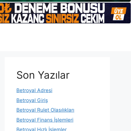
Son Yazılar
Betroyal Adresi
Betroyal Giriş
Betroyal Rulet Olasılıkları
Betroyal Finans İşlemleri
Betroyal Hızlı İşlemler