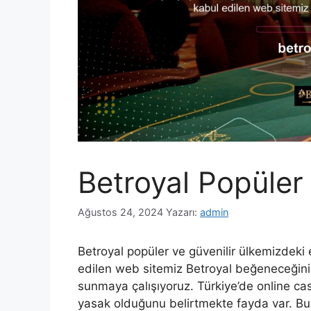
Betroyal Popüler 
Ağustos 24, 2024
Yazarı:
admin
Betroyal popüler ve güvenilir ülkemizdeki 
edilen web sitemiz Betroyal beğeneceğini
sunmaya çalışıyoruz. Türkiye’de online ca
yasak olduğunu belirtmekte fayda var. Bu