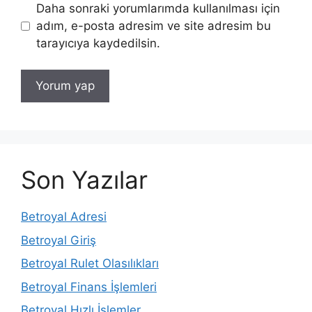
Daha sonraki yorumlarımda kullanılması için
adım, e-posta adresim ve site adresim bu
tarayıcıya kaydedilsin.
Son Yazılar
Betroyal Adresi
Betroyal Giriş
Betroyal Rulet Olasılıkları
Betroyal Finans İşlemleri
Betroyal Hızlı İşlemler