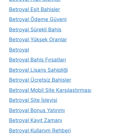
Betroyal Eşit Bahisler
Betroyal Ödeme Güveni
Betroyal Sürekli Bahis
Betroyal Yüksek Oranlar
Betroyal
Betroyal Bahis Fırsatları
Betroyal Lisans Sahipliği
Betroyal Ücretsiz Bahisler
Betroyal Mobil Site Karşılaştırması
Betroyal Site İşleyişi
Betroyal Bonus Yatırımı
Betroyal Kayıt Zamanı
Betroyal Kullanım Rehberi