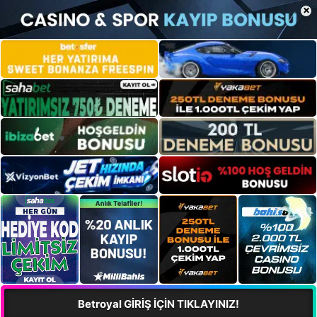
×
Betroyal GİRİŞ İÇİN TIKLAYINIZ!