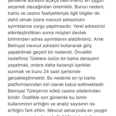
yenileme adresini açıkça belirtmeniz en uygun
seçenek olacağından önemlidir. Bunun nedeni,
bahis ve casino faaliyetleriyle ilgili bilgiler de
dahil olmak üzere mevcut adresinizin
ayrıntılarına vurgu yapılmasıdır. Yerel adresinizi
etkinleştirdikten sonra müşteri destek
biriminden adres ayrıntılarını alabilirsiniz. Artık
Betroyal mevcut adresini kullanarak giriş
yapabilmek geçerli bir nedendi. Öncelikli
hedefimiz Türklere üstün bir bahis deneyimi
yaşatmak, onlara daha kazançlı içerikler
sunmak ve bunu 24 saat içerisinde
gerçekleştirmektir. Bu nedenle en iyi bahis
platformlarından biri olarak kabul edilmektedir.
Betroyal Türkiye’nin köklü casino sitelerinden
biridir. Özellikle son günlerde bu ismin
kullanımının arttığını ve analiz sayısının da
arttığını fark ettim. Mevcut senaryoda en yaygın