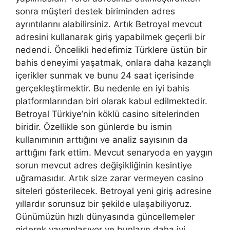
sonra müşteri destek biriminden adres
ayrıntılarını alabilirsiniz. Artık Betroyal mevcut
adresini kullanarak giriş yapabilmek geçerli bir
nedendi. Öncelikli hedefimiz Türklere üstün bir
bahis deneyimi yaşatmak, onlara daha kazançlı
içerikler sunmak ve bunu 24 saat içerisinde
gerçekleştirmektir. Bu nedenle en iyi bahis
platformlarından biri olarak kabul edilmektedir.
Betroyal Türkiye’nin köklü casino sitelerinden
biridir. Özellikle son günlerde bu ismin
kullanımının arttığını ve analiz sayısının da
arttığını fark ettim. Mevcut senaryoda en yaygın
sorun mevcut adres değişikliğinin kesintiye
uğramasıdır. Artık size zarar vermeyen casino
siteleri gösterilecek. Betroyal yeni giriş adresine
yıllardır sorunsuz bir şekilde ulaşabiliyoruz.
Günümüzün hızlı dünyasında güncellemeler
giderek yaygınlaşıyor ve bunların daha iyi