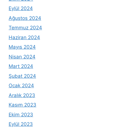
Eylül 2024
Ağustos 2024
Temmuz 2024
Haziran 2024
Mayıs 2024
Nisan 2024
Mart 2024
Şubat 2024
Ocak 2024
Aralık 2023
Kasım 2023
Ekim 2023
Eylül 2023