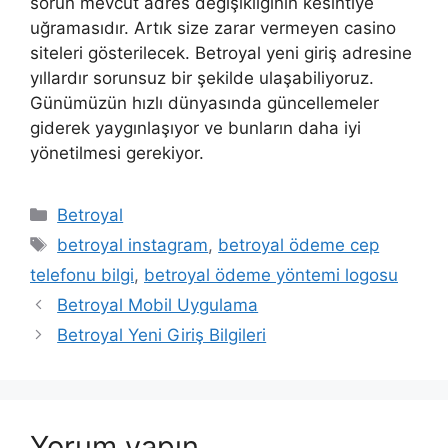
sorun mevcut adres değişikliğinin kesintiye
uğramasıdır. Artık size zarar vermeyen casino
siteleri gösterilecek. Betroyal yeni giriş adresine
yıllardır sorunsuz bir şekilde ulaşabiliyoruz.
Günümüzün hızlı dünyasında güncellemeler
giderek yaygınlaşıyor ve bunların daha iyi
yönetilmesi gerekiyor.
Kategoriler
Betroyal
Etiketler
betroyal instagram
,
betroyal ödeme cep
telefonu bilgi
,
betroyal ödeme yöntemi logosu
Betroyal Mobil Uygulama
Betroyal Yeni Giriş Bilgileri
Yorum yapın