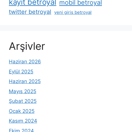
kayit betroyal
mobil betroyal
twitter betroyal
yeni giris betroyal
Arşivler
Haziran 2026
Eylül 2025
Haziran 2025
Mayıs 2025
Şubat 2025
Ocak 2025
Kasım 2024
Ekim 2024