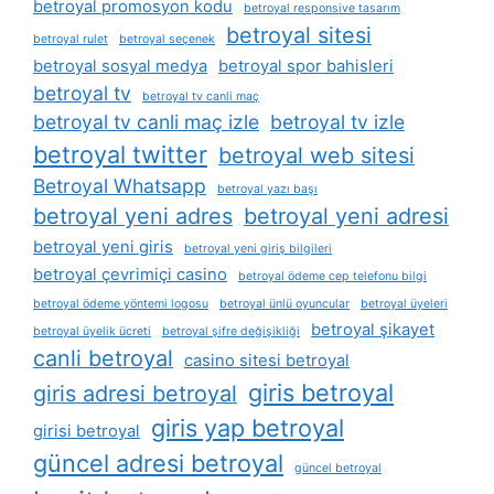
betroyal promosyon kodu
betroyal responsive tasarım
betroyal sitesi
betroyal rulet
betroyal seçenek
betroyal sosyal medya
betroyal spor bahisleri
betroyal tv
betroyal tv canli maç
betroyal tv canli maç izle
betroyal tv izle
betroyal twitter
betroyal web sitesi
Betroyal Whatsapp
betroyal yazı başı
betroyal yeni adres
betroyal yeni adresi
betroyal yeni giris
betroyal yeni giriş bilgileri
betroyal çevrimiçi casino
betroyal ödeme cep telefonu bilgi
betroyal ödeme yöntemi logosu
betroyal ünlü oyuncular
betroyal üyeleri
betroyal şikayet
betroyal üyelik ücreti
betroyal şifre değişikliği
canli betroyal
casino sitesi betroyal
giris betroyal
giris adresi betroyal
giris yap betroyal
girisi betroyal
güncel adresi betroyal
güncel betroyal