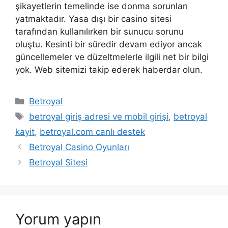
şikayetlerin temelinde ise donma sorunları
yatmaktadır. Yasa dışı bir casino sitesi
tarafından kullanılırken bir sunucu sorunu
oluştu. Kesinti bir süredir devam ediyor ancak
güncellemeler ve düzeltmelerle ilgili net bir bilgi
yok. Web sitemizi takip ederek haberdar olun.
Kategoriler
Betroyal
Etiketler
betroyal giriş adresi ve mobil girişi
,
betroyal
kayit
,
betroyal.com canlı destek
Betroyal Casino Oyunları
Betroyal Sitesi
Yorum yapın