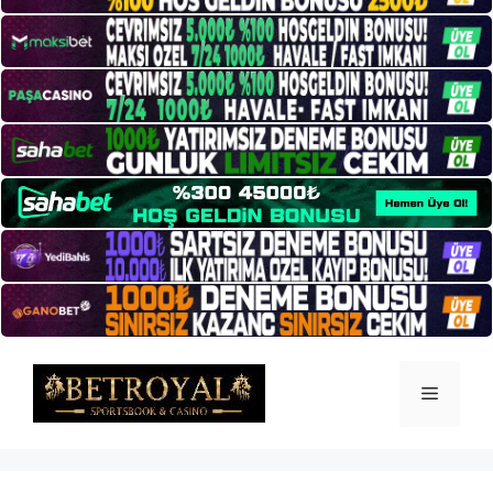
İçeriğe
atla
Menü