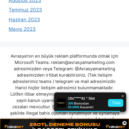
Ağustos 2023
Temmuz 2023
Haziran 2023
Mayıs 2023
Avrasya'nın en büyük reklam platformunda olmak için
Microsoft Teams:
reklam@avrasyamarketing.com
adresimizden veya Telegram: @Avrasyamarketing
adresimizden irtibat kurabilirsiniz. (Tek iletişim
adreslerimiz teams / telegram ve mail adresimizdir.
Harici hiçbir iletişim adresimiz bulunmamaktadır.
Lütfen itibar etmeyiniz.) Türkiye yasalarına göre 7258
sayılı kanun uyarınca yasa dışı bahis oynamanın
cezaları mevcuttur. Şu an bulunduğunuz site hiç bir
şekilde illegal bahis oyunları oynatmıyor ve oynamaya
aracı olmuyordur.
casivava
|
newcratos
|
foxbet
|
×
turbobahis
|
nesilbet
|
bettogoal
|
betsport
|
asobahis