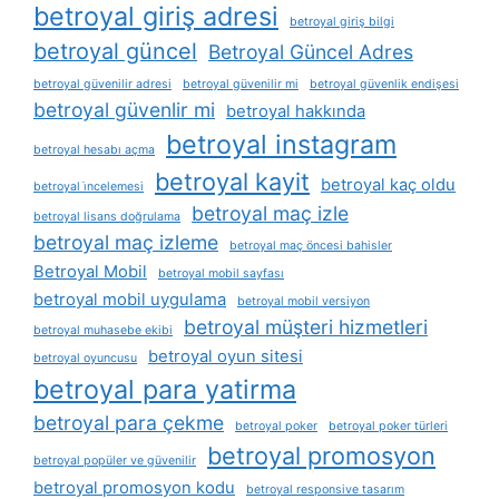
betroyal giriş adresi
betroyal giriş bilgi
betroyal güncel
Betroyal Güncel Adres
betroyal güvenilir adresi
betroyal güvenilir mi
betroyal güvenlik endişesi
betroyal güvenlir mi
betroyal hakkında
betroyal instagram
betroyal hesabı açma
betroyal kayit
betroyal kaç oldu
betroyal i̇ncelemesi
betroyal maç izle
betroyal lisans doğrulama
betroyal maç izleme
betroyal maç öncesi bahisler
Betroyal Mobil
betroyal mobil sayfası
betroyal mobil uygulama
betroyal mobil versiyon
betroyal müşteri hizmetleri
betroyal muhasebe ekibi
betroyal oyun sitesi
betroyal oyuncusu
betroyal para yatirma
betroyal para çekme
betroyal poker
betroyal poker türleri
betroyal promosyon
betroyal popüler ve güvenilir
betroyal promosyon kodu
betroyal responsive tasarım