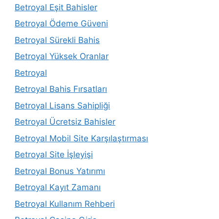
Betroyal Eşit Bahisler
Betroyal Ödeme Güveni
Betroyal Sürekli Bahis
Betroyal Yüksek Oranlar
Betroyal
Betroyal Bahis Fırsatları
Betroyal Lisans Sahipliği
Betroyal Ücretsiz Bahisler
Betroyal Mobil Site Karşılaştırması
Betroyal Site İşleyişi
Betroyal Bonus Yatırımı
Betroyal Kayıt Zamanı
Betroyal Kullanım Rehberi