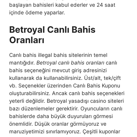
başlayan bahisleri kabul ederler ve 24 saat
içinde ödeme yaparlar.
Betroyal Canlı Bahis
Oranları
Canlı bahis illegal bahis sitelerinin temel
mantığıdır.
Betroyal canlı bahis oranları
canlı
bahis seçeneğini mevcut giriş adresinizi
kullanarak da kullanabilirsiniz. Üst/alt, tek/çift
vb. Seçenekler üzerinden Canlı Bahis Kuponu
oluşturabilirsiniz. Ancak canlı bahis seçenekleri
yeterli değildir. Betroyal yasadışı casino siteleri
bazı düzenlemeler gerektirir. Oyuncuların canlı
bahislerde daha büyük duyuruları görmesi
önemlidir. Düşük oranlar görmüyoruz ve
maruziyetimizi sınırlamıyoruz. Çeşitli kuponlar