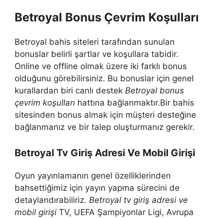
Betroyal Bonus Çevrim Koşulları
Betroyal bahis siteleri tarafından sunulan
bonuslar belirli şartlar ve koşullara tabidir.
Online ve offline olmak üzere iki farklı bonus
olduğunu görebilirsiniz. Bu bonuslar için genel
kurallardan biri canlı destek
Betroyal bonus
çevrim koşulları
hattına bağlanmaktır.Bir bahis
sitesinden bonus almak için müşteri desteğine
bağlanmanız ve bir talep oluşturmanız gerekir.
Betroyal Tv Giriş Adresi Ve Mobil Girişi
Oyun yayınlamanın genel özelliklerinden
bahsettiğimiz için yayın yapma sürecini de
detaylandırabiliriz.
Betroyal tv giriş adresi ve
mobil girişi
TV, UEFA Şampiyonlar Ligi, Avrupa