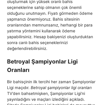
oluşturmak için yüksek oranlı bahis
seçeneklerine sahip olmanın çok önemli
olduğunu unutmayın. Fiyatı görmeden ödeme
yapmanızı önermiyoruz. Bahis sitesinin
oranlarından memnunsanız, herhangi bir para
yatırma yöntemini kullanarak ödeme
yapabilirsiniz. Hesap bakiyenizi oluşturduktan
sonra canlı bahis seçeneklerinizi
değerlendirebilirsiniz.
Betroyal Şampiyonlar Ligi
Oranları
Bir bahisçinin ilk tercihi her zaman Şampiyonlar
Ligi maçıdır.
Betroyal şampiyonlar ligi oranları
TV’den bahsetmişken, Şampiyonlar Ligi’ni
yayınladığını ve maçları izlediğini açıkladı.