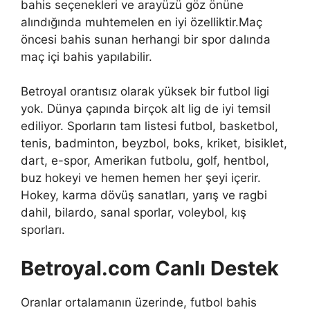
bahis seçenekleri ve arayüzü göz önüne
alındığında muhtemelen en iyi özelliktir.Maç
öncesi bahis sunan herhangi bir spor dalında
maç içi bahis yapılabilir.
Betroyal orantısız olarak yüksek bir futbol ligi
yok. Dünya çapında birçok alt lig de iyi temsil
ediliyor. Sporların tam listesi futbol, ​​basketbol, ​​
tenis, badminton, beyzbol, boks, kriket, bisiklet,
dart, e-spor, Amerikan futbolu, golf, hentbol, ​​
buz hokeyi ve hemen hemen her şeyi içerir.
Hokey, karma dövüş sanatları, yarış ve ragbi
dahil, bilardo, sanal sporlar, voleybol, kış
sporları.
Betroyal.com Canlı Destek
Oranlar ortalamanın üzerinde, futbol bahis