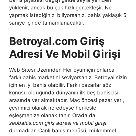
Bahis piyasası değiştiğinde sayfa yeniden
yüklenir, ancak bu çok hızlı gerçekleşir. Ne
yapmak istediğinizi biliyorsanız, bahis yaklaşık 5
saniye içinde tamamlanacaktır.
Betroyal.com Giriş
Adresi Ve Mobil Girişi
Web Sitesi Üzerinden Her oyun için onlarca
farklı bahis marketini seviyorsanız, Betroyal sizin
için en iyi bahis olabilir. Farklı pazarlar söz
konusu olduğunda dünyanın ilk beş bahisçisi
arasında yer almaktadır. Maç öncesi pazar yeri,
çevrimiçi olarak neredeyse herkesle
eşleşmenize olanak tanır. Orada da
seobahis.com giriş adresi ve mobil girişi
durmadılar. Canlı bahis menüsü, mükemmel